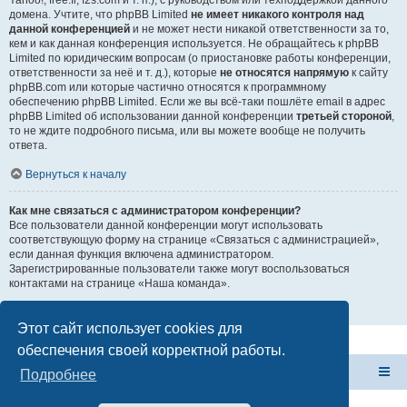
Yahoo!, free.fr, f2s.com и т. п.), с руководством или техподдержкой данного
домена. Учтите, что phpBB Limited
не имеет никакого контроля над
данной конференцией
и не может нести никакой ответственности за то,
кем и как данная конференция используется. Не обращайтесь к phpBB
Limited по юридическим вопросам (о приостановке работы конференции,
ответственности за неё и т. д.), которые
не относятся напрямую
к сайту
phpBB.com или которые частично относятся к программному
обеспечению phpBB Limited. Если же вы всё-таки пошлёте email в адрес
phpBB Limited об использовании данной конференции
третьей стороной
,
то не ждите подробного письма, или вы можете вообще не получить
ответа.
Вернуться к началу
Как мне связаться с администратором конференции?
Все пользователи данной конференции могут использовать
соответствующую форму на странице «Связаться с администрацией»,
если данная функция включена администратором.
Зарегистрированные пользователи также могут воспользоваться
контактами на странице «Наша команда».
Вернуться к началу
Этот сайт использует cookies для
обеспечения своей корректной работы.
Форум Клана Реноводов
Клан Реноводов
Подробнее