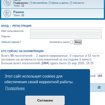
Подфорумы:
Автомобили
,
Шины и диски
,
Запчасти
Темы:
12
Разное
Темы:
22
ВХОД
•
РЕГИСТРАЦИЯ
Имя пользователя:
Пароль:
Забыли пароль?
Запомнить меня
КТО СЕЙЧАС НА КОНФЕРЕНЦИИ
Всего
55
посетителей :: 2 зарегистрированных, 0 скрытых и 53 гостя
(основано на активности пользователей за последние 5 минут)
Больше всего посетителей (
1804
) здесь было 25 апр 2026, 18:25
СТАТИСТИКА
Всего сообщений:
225550
• Всего тем:
675
• Всего пользователей:
184
Этот сайт использует cookies для
• Новый пользователь:
Магкман Э.В.
обеспечения своей корректной работы.
Форум Клана Реноводов
Клан Реноводов
Подробнее
Согласен
Создано на основе
phpBB
® Forum Software © phpBB Limited
Русская поддержка phpBB