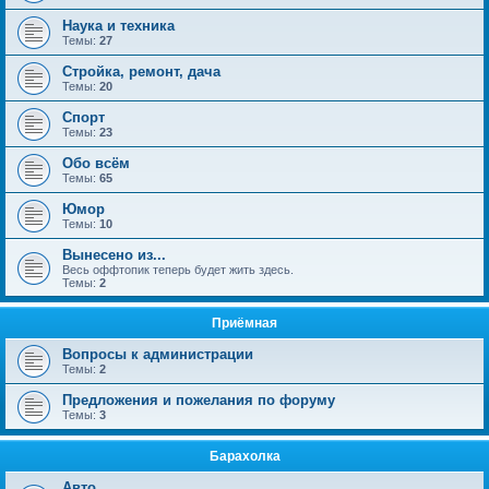
Наука и техника
Темы:
27
Стройка, ремонт, дача
Темы:
20
Спорт
Темы:
23
Обо всём
Темы:
65
Юмор
Темы:
10
Вынесено из...
Весь оффтопик теперь будет жить здесь.
Темы:
2
Приёмная
Вопросы к администрации
Темы:
2
Предложения и пожелания по форуму
Темы:
3
Барахолка
Авто