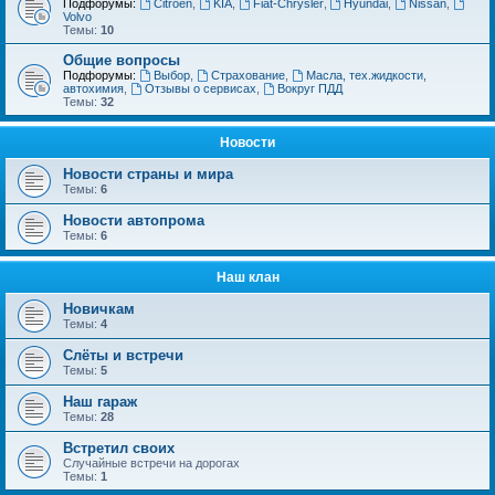
Подфорумы:
Citroёn
,
KIA
,
Fiat-Chrysler
,
Hyundai
,
Nissan
,
Volvo
Темы:
10
Общие вопросы
Подфорумы:
Выбор
,
Страхование
,
Масла, тех.жидкости,
автохимия
,
Отзывы о сервисах
,
Вокруг ПДД
Темы:
32
Новости
Новости страны и мира
Темы:
6
Новости автопрома
Темы:
6
Наш клан
Новичкам
Темы:
4
Слёты и встречи
Темы:
5
Наш гараж
Темы:
28
Встретил своих
Случайные встречи на дорогах
Темы:
1