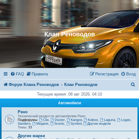
Клан Реноводов
FAQ
Правила
Регистрация
Вход
П
Форум Клана Реноводов
Клан Реноводов
о
Текущее время: 08 авг 2026, 04:10
и
Автомобили
с
Рено
Технический раздел по автомобилям Рено
к
Подфорумы:
Clio
,
Duster
,
Kangoo
,
Koleos
,
Laguna
,
Logan,
Sandero
,
Megane
,
Scenic
,
Symbol
,
Другие модели
Темы:
33
Другие марки