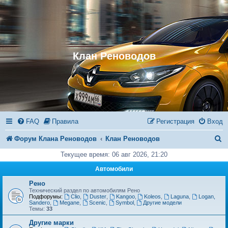
Клан Реноводов
FAQ
Правила
Регистрация
Вход
П
Форум Клана Реноводов
Клан Реноводов
о
Текущее время: 06 авг 2026, 21:20
и
Автомобили
с
Рено
Технический раздел по автомобилям Рено
к
Подфорумы:
Clio
,
Duster
,
Kangoo
,
Koleos
,
Laguna
,
Logan,
Sandero
,
Megane
,
Scenic
,
Symbol
,
Другие модели
Темы:
33
Другие марки