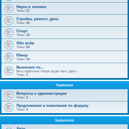
Наука и техника
Темы:
27
Стройка, ремонт, дача
Темы:
20
Спорт
Темы:
23
Обо всём
Темы:
65
Юмор
Темы:
10
Вынесено из...
Весь оффтопик теперь будет жить здесь.
Темы:
2
Приёмная
Вопросы к администрации
Темы:
2
Предложения и пожелания по форуму
Темы:
3
Барахолка
Авто