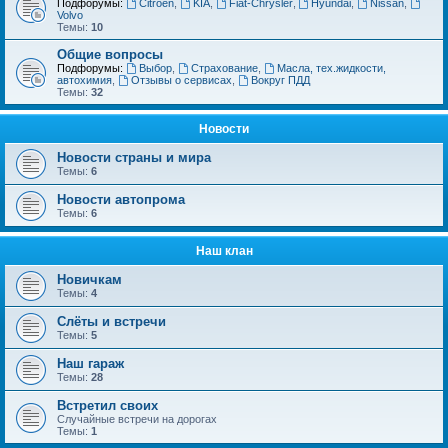
Подфорумы:
Citroёn
,
KIA
,
Fiat-Chrysler
,
Hyundai
,
Nissan
,
Volvo
Темы:
10
Общие вопросы
Подфорумы:
Выбор
,
Страхование
,
Масла, тех.жидкости,
автохимия
,
Отзывы о сервисах
,
Вокруг ПДД
Темы:
32
Новости
Новости страны и мира
Темы:
6
Новости автопрома
Темы:
6
Наш клан
Новичкам
Темы:
4
Слёты и встречи
Темы:
5
Наш гараж
Темы:
28
Встретил своих
Случайные встречи на дорогах
Темы:
1