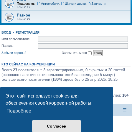
Подфорумы:
Автомобили
,
Шины и диски
,
Запчасти
Темы:
12
Разное
Темы:
22
ВХОД
•
РЕГИСТРАЦИЯ
Имя пользователя:
Пароль:
Забыли пароль?
Запомнить меня
КТО СЕЙЧАС НА КОНФЕРЕНЦИИ
Всего
23
посетителя :: 3 зарегистрированных, 0 скрытых и 20 гостей
(основано на активности пользователей за последние 5 минут)
Больше всего посетителей (
1804
) здесь было 25 апр 2026, 18:25
СТАТИСТИКА
Всего сообщений:
225548
• Всего тем:
675
• Всего пользователей:
184
Этот сайт использует cookies для
• Новый пользователь:
Магкман Э.В.
обеспечения своей корректной работы.
Форум Клана Реноводов
Клан Реноводов
Подробнее
Согласен
Создано на основе
phpBB
® Forum Software © phpBB Limited
Русская поддержка phpBB