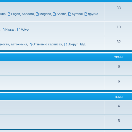
33
guna
,
Logan, Sandero
,
Megane
,
Scenic
,
Symbol
,
Другие
10
,
Nissan
,
Volvo
32
дкости, автохимия
,
Отзывы о сервисах
,
Вокруг ПДД
ТЕМЫ
6
6
ТЕМЫ
4
5