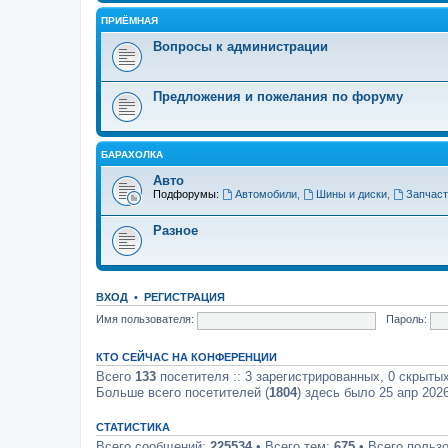
ПРИЁМНАЯ
Вопросы к администрации
Предложения и пожелания по форуму
БАРАХОЛКА
Авто
Подфорумы:
Автомобили
,
Шины и диски
,
Запчаст
Разное
ВХОД
•
РЕГИСТРАЦИЯ
Имя пользователя:
Пароль:
КТО СЕЙЧАС НА КОНФЕРЕНЦИИ
Всего
133
посетителя :: 3 зарегистрированных, 0 скрытых
Больше всего посетителей (
1804
) здесь было 25 апр 2026
СТАТИСТИКА
Всего сообщений:
225534
• Всего тем:
675
• Всего польз