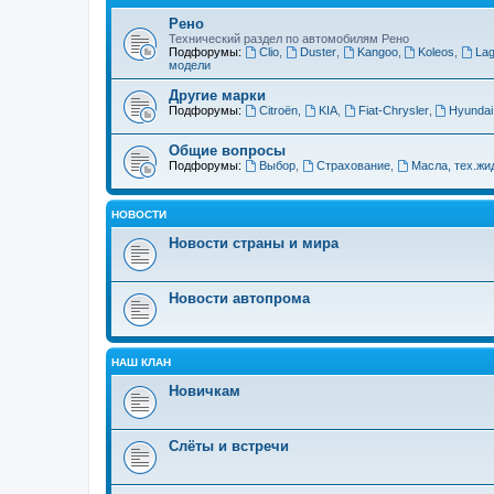
Рено
Технический раздел по автомобилям Рено
Подфорумы:
Clio
,
Duster
,
Kangoo
,
Koleos
,
La
модели
Другие марки
Подфорумы:
Citroёn
,
KIA
,
Fiat-Chrysler
,
Hyundai
Общие вопросы
Подфорумы:
Выбор
,
Страхование
,
Масла, тех.жи
НОВОСТИ
Новости страны и мира
Новости автопрома
НАШ КЛАН
Новичкам
Слёты и встречи