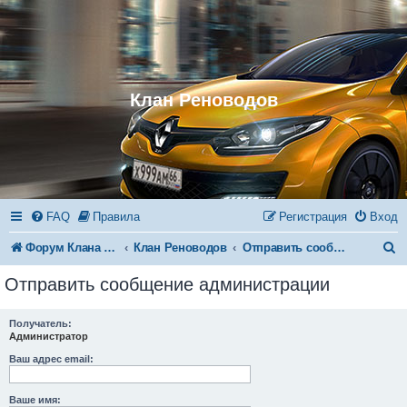
Клан Реноводов
FAQ
Правила
Регистрация
Вход
П
Форум Клана Реноводов
Клан Реноводов
Отправить сообщение администрации
о
Отправить сообщение администрации
и
с
Получатель:
Администратор
к
Ваш адрес email:
Ваше имя: