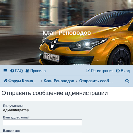
Клан Реноводов
FAQ
Правила
Регистрация
Вход
П
Форум Клана Реноводов
Клан Реноводов
Отправить сообщение администрации
о
Отправить сообщение администрации
и
с
Получатель:
Администратор
к
Ваш адрес email:
Ваше имя: