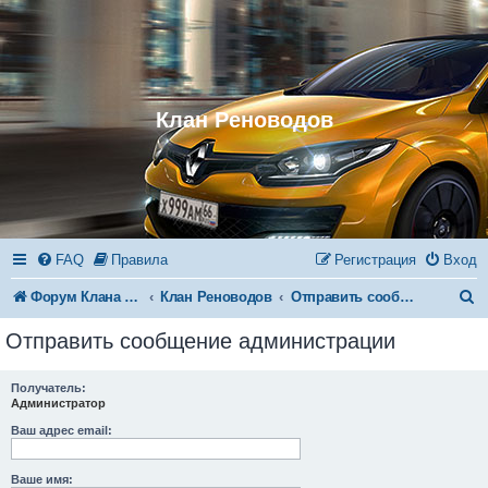
Клан Реноводов
FAQ
Правила
Регистрация
Вход
П
Форум Клана Реноводов
Клан Реноводов
Отправить сообщение администрации
о
Отправить сообщение администрации
и
с
Получатель:
Администратор
к
Ваш адрес email:
Ваше имя: