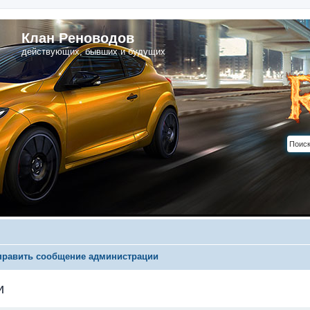
Клан Реноводов
действующих, бывших и будущих
править сообщение администрации
и