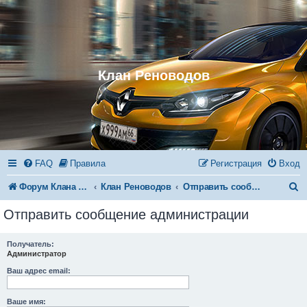
Клан Реноводов
FAQ
Правила
Регистрация
Вход
П
Форум Клана Реноводов
Клан Реноводов
Отправить сообщение администрации
о
Отправить сообщение администрации
и
с
Получатель:
Администратор
к
Ваш адрес email:
Ваше имя: