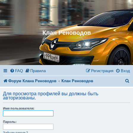
Клан Реноводов
FAQ
Правила
Регистрация
Вход
П
Форум Клана Реноводов
Клан Реноводов
о
Для просмотра профилей вы должны быть
и
авторизованы.
с
Имя пользователя:
к
Пароль:
Забыли пароль?