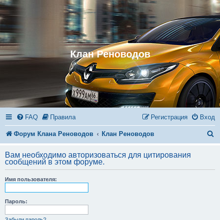
Клан Реноводов
FAQ
Правила
Регистрация
Вход
П
Форум Клана Реноводов
Клан Реноводов
о
Вам необходимо авторизоваться для цитирования
и
сообщений в этом форуме.
с
Имя пользователя:
к
Пароль:
Забыли пароль?