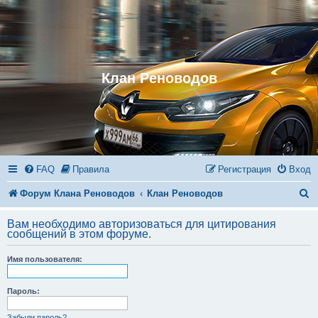
Клан Реноводов
FAQ
Правила
Регистрация
Вход
П
Форум Клана Реноводов
Клан Реноводов
о
Вам необходимо авторизоваться для цитирования
и
сообщений в этом форуме.
с
Имя пользователя:
к
Пароль:
Забыли пароль?