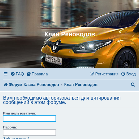
Клан Реноводов
FAQ
Правила
Регистрация
Вход
П
Форум Клана Реноводов
Клан Реноводов
о
Вам необходимо авторизоваться для цитирования
и
сообщений в этом форуме.
с
Имя пользователя:
к
Пароль:
Забыли пароль?