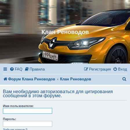
Клан Реноводов
FAQ
Правила
Регистрация
Вход
П
Форум Клана Реноводов
Клан Реноводов
о
Вам необходимо авторизоваться для цитирования
и
сообщений в этом форуме.
с
Имя пользователя:
к
Пароль:
Забыли пароль?