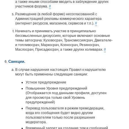
а также иными способами вводить в заблуждение других
участников форума.
#
Размещение (в любой форме) несогласованной с
Администрацией рекламы коммерческого характера
(интернет ресурсов, магазинов, сервисов и т.п.).
#
Начинать и принимать участие в принципиально
бессмысленных дискуссиях, которые включают основные
темы автосрача: Кузовосрач, Трансмиссиясрач, Двигателе-
и топливосрач, Маркосрач, Ксеносрач, Резиносрач,
Маслосрач, Присадкосрач, а также других холиварах.
#
Санкции.
В случае нарушения настоящих Правил к нарушителю
могут быть применены следующие санкции:
Устное предупреждение
Повышение Уровня предупреждений
(Отображается под данными профиля, доступен
для просмотра только свой Уровень
предупреждений)
Перевод пользователя в режим премодерации,
когда его сообщения будет видно другим
пользователям только после разрешения
модератора.
Временный запрет на создание тем и сообщений,