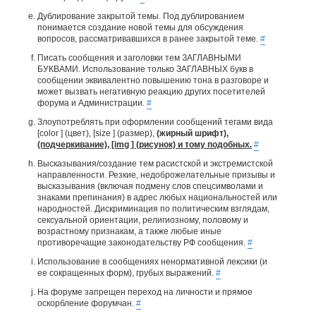
Дублирование закрытой темы. Под дублированием
понимается создание новой темы для обсуждения
вопросов, рассматривавшихся в ранее закрытой теме.
#
Писать сообщения и заголовки тем ЗАГЛАВНЫМИ
БУКВАМИ. Использование только ЗАГЛАВНЫХ букв в
сообщении эквивалентно повышению тона в разговоре и
может вызвать негативную реакцию других посетителей
форума и Администрации.
#
Злоупотреблять при оформлении сообщений тегами вида
[color ] (цвет), [size ] (размер),
(жирный шрифт),
(подчеркивание), [img ] (рисунок) и тому подобных.
#
Высказывания/создание тем расистской и экстремистской
направленности. Резкие, недоброжелательные призывы и
высказывания (включая подмену слов спецсимволами и
знаками препинания) в адрес любых национальностей или
народностей. Дискриминация по политическим взглядам,
сексуальной ориентации, религиозному, половому и
возрастному признакам, а также любые иные
противоречащие законодательству РФ сообщения.
#
Использование в сообщениях ненормативной лексики (и
ее сокращенных форм), грубых выражений.
#
На форуме запрещен переход на личности и прямое
оскорбление форумчан.
#