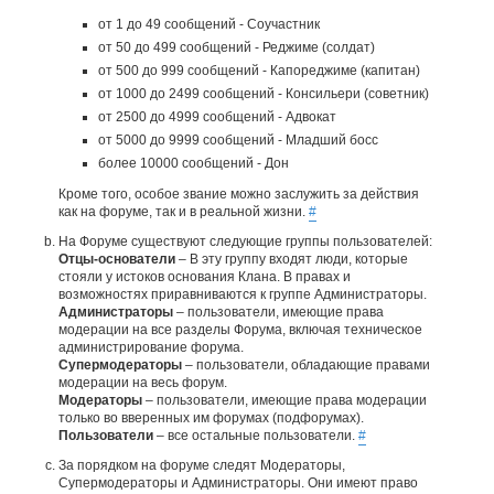
от 1 до 49 сообщений - Соучастник
от 50 до 499 сообщений - Реджиме (солдат)
от 500 до 999 сообщений - Капореджиме (капитан)
от 1000 до 2499 сообщений - Консильери (советник)
от 2500 до 4999 сообщений - Адвокат
от 5000 до 9999 сообщений - Младший босс
более 10000 сообщений - Дон
Кроме того, особое звание можно заслужить за действия
как на форуме, так и в реальной жизни.
#
На Форуме существуют следующие группы пользователей:
Отцы-основатели
– В эту группу входят люди, которые
стояли у истоков основания Клана. В правах и
возможностях приравниваются к группе Администраторы.
Администраторы
– пользователи, имеющие права
модерации на все разделы Форума, включая техническое
администрирование форума.
Супермодераторы
– пользователи, обладающие правами
модерации на весь форум.
Модераторы
– пользователи, имеющие права модерации
только во вверенных им форумах (подфорумах).
Пользователи
– все остальные пользователи.
#
За порядком на форуме следят Модераторы,
Супермодераторы и Администраторы. Они имеют право