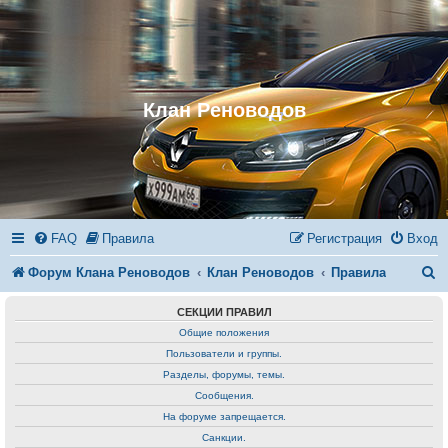
Клан Реноводов
FAQ
Правила
Регистрация
Вход
П
Форум Клана Реноводов
Клан Реноводов
Правила
о
СЕКЦИИ ПРАВИЛ
и
Общие положения
Пользователи и группы.
с
Разделы, форумы, темы.
к
Сообщения.
На форуме запрещается.
Санкции.