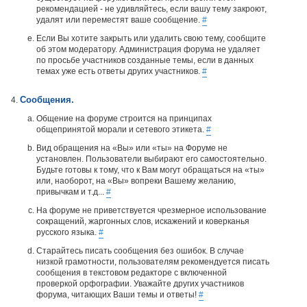
рекомендацией - не удивляйтесь, если вашу тему закроют,
удалят или переместят ваше сообщение.
#
Если Вы хотите закрыть или удалить свою тему, сообщите
об этом модератору. Администрация форума не удаляет
по просьбе участников созданные темы, если в данных
темах уже есть ответы других участников.
#
Сообщения.
Общение на форуме строится на принципах
общепринятой морали и сетевого этикета.
#
Вид обращения на «Вы» или «ты» на Форуме не
установлен. Пользователи выбирают его самостоятельно.
Будьте готовы к тому, что к Вам могут обращаться на «ты»
или, наоборот, на «Вы» вопреки Вашему желанию,
привычкам и т.д...
#
На форуме не приветствуется чрезмерное использование
сокращений, жаргонных слов, искажений и коверканья
русского языка.
#
Старайтесь писать сообщения без ошибок. В случае
низкой грамотности, пользователям рекомендуется писать
сообщения в текстовом редакторе с включенной
проверкой орфографии. Уважайте других участников
форума, читающих Ваши темы и ответы!
#