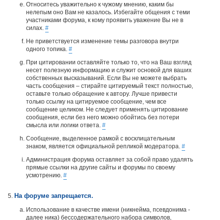
Относитесь уважительно к чужому мнению, каким бы
нелепым оно Вам не казалось. Избегайте общения с теми
участниками форума, к кому проявить уважение Вы не в
силах.
#
Не приветствуется изменение темы разговора внутри
одного топика.
#
При цитировании оставляйте только то, что на Ваш взгляд
несет полезную информацию и служит основой для ваших
собственных высказываний. Если Вы не можете выбрать
часть сообщения – стирайте цитируемый текст полностью,
оставьте только обращение к автору. Лучше привести
только ссылку на цитируемое сообщение, чем все
сообщение целиком. Не следует применять цитирование
сообщения, если без него можно обойтись без потери
смысла или логики ответа.
#
Сообщение, выделенное рамкой с восклицательным
знаком, является официальной репликой модератора.
#
Администрация форума оставляет за собой право удалять
прямые ссылки на другие сайты и форумы по своему
усмотрению.
#
На форуме запрещается.
Использование в качестве имени (никнейма, псевдонима -
далее ника) бессодержательного набора символов,