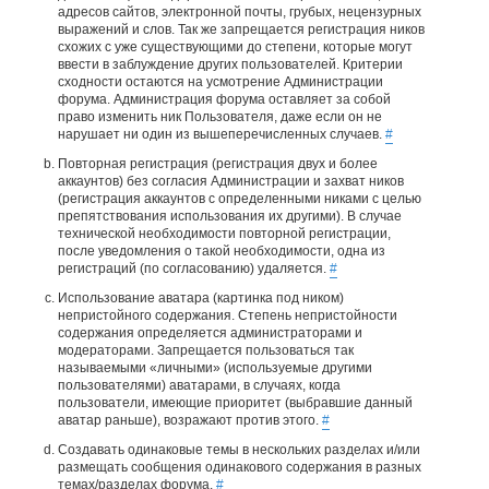
адресов сайтов, электронной почты, грубых, нецензурных
выражений и слов. Так же запрещается регистрация ников
схожих с уже существующими до степени, которые могут
ввести в заблуждение других пользователей. Критерии
сходности остаются на усмотрение Администрации
форума. Администрация форума оставляет за собой
право изменить ник Пользователя, даже если он не
нарушает ни один из вышеперечисленных случаев.
#
Повторная регистрация (регистрация двух и более
аккаунтов) без согласия Администрации и захват ников
(регистрация аккаунтов с определенными никами с целью
препятствования использования их другими). В случае
технической необходимости повторной регистрации,
после уведомления о такой необходимости, одна из
регистраций (по согласованию) удаляется.
#
Использование аватара (картинка под ником)
непристойного содержания. Степень непристойности
содержания определяется администраторами и
модераторами. Запрещается пользоваться так
называемыми «личными» (используемые другими
пользователями) аватарами, в случаях, когда
пользователи, имеющие приоритет (выбравшие данный
аватар раньше), возражают против этого.
#
Создавать одинаковые темы в нескольких разделах и/или
размещать сообщения одинакового содержания в разных
темах/разделах форума.
#