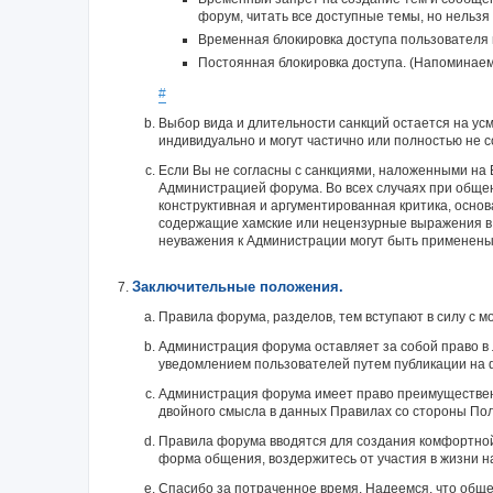
форум, читать все доступные темы, но нельзя
Временная блокировка доступа пользователя н
Постоянная блокировка доступа. (Напоминаем
#
Выбор вида и длительности санкций остается на у
индивидуально и могут частично или полностью не
Если Вы не согласны с санкциями, наложенными на В
Администрацией форума. Во всех случаях при общен
конструктивная и аргументированная критика, основ
содержащие хамские или нецензурные выражения в а
неуважения к Администрации могут быть применены
Заключительные положения.
Правила форума, разделов, тем вступают в силу с м
Администрация форума оставляет за собой право 
уведомлением пользователей путем публикации на 
Администрация форума имеет право преимущественн
двойного смысла в данных Правилах со стороны По
Правила форума вводятся для создания комфортно
форма общения, воздержитесь от участия в жизни н
Спасибо за потраченное время. Надеемся, что общ