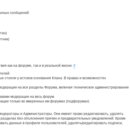
санных сообщений:
тан)
етник)
вия как на форуме, так и в реальной жизни.
#
телей:
рые стояли у истоков основания Клана. В правах и возможностях
модерации на все разделы Форума, включая техническое администрирование
авами модерации на весь форум.
ации только во вверенных им форумах (подфорумах).
одераторы и Администраторы. Они имеют право редактировать, удалять
 разделах без объяснения причин и предварительных уведомлений. Кроме
вать данные в профиле пользователей, удалять/редактировать подписи,