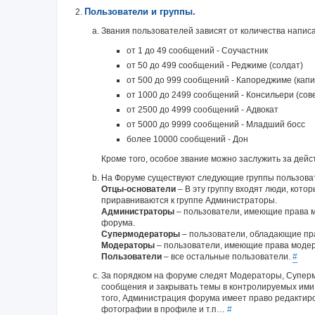
Пользователи и группы.
Звания пользователей зависят от количества напи
от 1 до 49 сообщений - Соучастник
от 50 до 499 сообщений - Реджиме (солдат)
от 500 до 999 сообщений - Капореджиме (капи
от 1000 до 2499 сообщений - Консильери (сов
от 2500 до 4999 сообщений - Адвокат
от 5000 до 9999 сообщений - Младший босс
более 10000 сообщений - Дон
Кроме того, особое звание можно заслужить за дейст
На Форуме существуют следующие группы пользова
Отцы-основатели
– В эту группу входят люди, кото
приравниваются к группе Администраторы.
Администраторы
– пользователи, имеющие права 
форума.
Супермодераторы
– пользователи, обладающие пр
Модераторы
– пользователи, имеющие права модер
Пользователи
– все остальные пользователи.
#
За порядком на форуме следят Модераторы, Суперм
сообщения и закрывать темы в контролируемых ими
того, Администрация форума имеет право редактиро
фотографии в профиле и т.п…
#