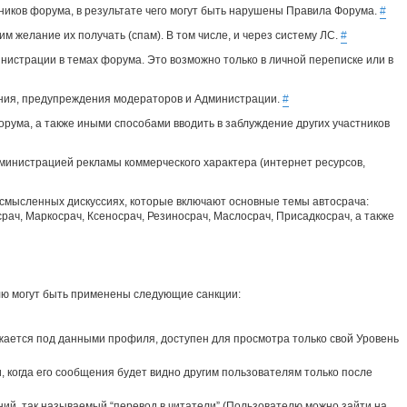
иков форума, в результате чего могут быть нарушены Правила Форума.
#
 желание их получать (спам). В том числе, и через систему ЛС.
#
нистрации в темах форума. Это возможно только в личной переписке или в
ания, предупреждения модераторов и Администрации.
#
рума, а также иными способами вводить в заблуждение других участников
министрацией рекламы коммерческого характера (интернет ресурсов,
ссмысленных дискуссиях, которые включают основные темы автосрача:
срач, Маркосрач, Ксеносрач, Резиносрач, Маслосрач, Присадкосрач, а также
ю могут быть применены следующие санкции:
ется под данными профиля, доступен для просмотра только свой Уровень
 когда его сообщения будет видно другим пользователям только после
ий, так называемый “перевод в читатели” (Пользователю можно зайти на