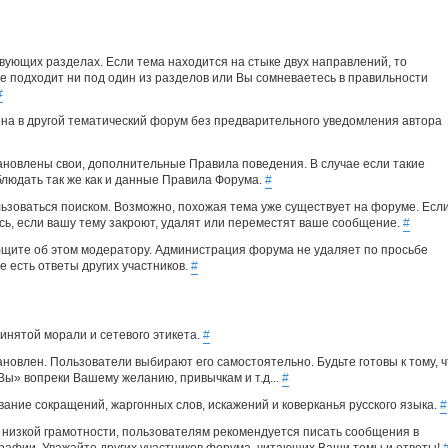
вующих разделах. Если тема находится на стыке двух направлений, то
е подходит ни под один из разделов или Вы сомневаетесь в правильности
#
а в другой тематический форум без предварительного уведомления автора
ановлены свои, дополнительные Правила поведения. В случае если такие
людать так же как и данные Правила Форума.
#
ьзоваться поиском. Возможно, похожая тема уже существует на форуме. Есл
сь, если вашу тему закроют, удалят или переместят ваше сообщение.
#
общите об этом модератору. Администрация форума не удаляет по просьбе
е есть ответы других участников.
#
нятой морали и сетевого этикета.
#
новлен. Пользователи выбирают его самостоятельно. Будьте готовы к тому, ч
«Вы» вопреки Вашему желанию, привычкам и т.д...
#
ание сокращений, жаргонных слов, искажений и коверканья русского языка.
#
 низкой грамотности, пользователям рекомендуется писать сообщения в