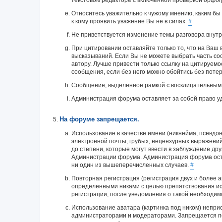
текстовом редакторе с включенной проверкой орфог
Относитесь уважительно к чужому мнению, каким бы
к кому проявить уважение Вы не в силах.
#
Не приветствуется изменение темы разговора внутр
При цитировании оставляйте только то, что на Ваш
высказываний. Если Вы не можете выбрать часть со
автору. Лучше привести только ссылку на цитируем
сообщения, если без него можно обойтись без потер
Сообщение, выделенное рамкой с восклицательным
Администрация форума оставляет за собой право у
На форуме запрещается.
Использование в качестве имени (никнейма, псевдон
электронной почты, грубых, нецензурных выражений
до степени, которые могут ввести в заблуждение др
Администрации форума. Администрация форума оста
ни один из вышеперечисленных случаев.
#
Повторная регистрация (регистрация двух и более ак
определенными никами с целью препятствования исп
регистрации, после уведомления о такой необходимо
Использование аватара (картинка под ником) непр
администраторами и модераторами. Запрещается п