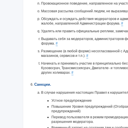
Провокационное поведение, направленное на участн
Массовая рассылка сообщений людям, не выразившим
Обсуждать и осуждать действия модераторов и адми
жалобе, направленной Администрации форума.
#
Удалять или править официальные реплики, замеч
Выдавать себя за модераторов, администраторов фо
форума.
#
Размещение (в любой форме) несогласованной с Ад
магазинов, сервисов и т.п.).
#
Начинать и принимать участие в принципиально бе
Кузовосрач, Трансмиссиясрач, Двигателе- и топливо
других холиварах.
#
Санкции.
В случае нарушения настоящих Правил к нарушител
Устное предупреждение
Повышение Уровня предупреждений (Отобража
предупреждений)
Перевод пользователя в режим премодерации,
разрешения модератора.
Временный запрет на создание тем и сообщен