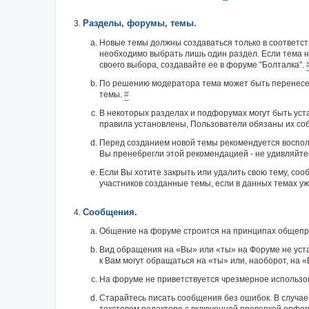
Разделы, форумы, темы.
Новые темы должны создаваться только в соответст
необходимо выбрать лишь один раздел. Если тема н
своего выбора, создавайте ее в форуме "Болталка".
По решению модератора тема может быть перенесен
темы.
#
В некоторых разделах и подфорумах могут быть уст
правила установлены, Пользователи обязаны их соб
Перед созданием новой темы рекомендуется воспол
Вы пренебрегли этой рекомендацией - не удивляйте
Если Вы хотите закрыть или удалить свою тему, со
участников созданные темы, если в данных темах уж
Сообщения.
Общение на форуме строится на принципах общепри
Вид обращения на «Вы» или «ты» на Форуме не уста
к Вам могут обращаться на «ты» или, наоборот, на 
На форуме не приветствуется чрезмерное использов
Старайтесь писать сообщения без ошибок. В случае