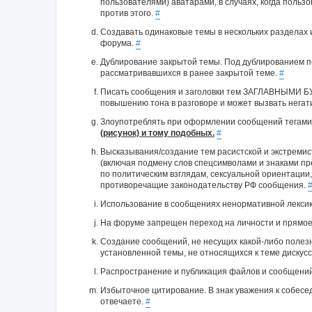
пользователями) аватарами, в случаях, когда поль
против этого.
#
Создавать одинаковые темы в нескольких разделах
форума.
#
Дублирование закрытой темы. Под дублированием п
рассматривавшихся в ранее закрытой теме.
#
Писать сообщения и заголовки тем ЗАГЛАВНЫМИ Б
повышению тона в разговоре и может вызвать нега
Злоупотреблять при оформлении сообщений тегами вида
(рисунок) и тому подобных.
#
Высказывания/создание тем расистской и экстреми
(включая подмену слов спецсимволами и знаками п
по политическим взглядам, сексуальной ориентации
противоречащие законодательству РФ сообщения.
Использование в сообщениях ненормативной лексик
На форуме запрещен переход на личности и прямо
Создание сообщений, не несущих какой-либо полез
установленной темы, не относящихся к теме дискус
Распространение и публикация файлов и сообщений
Избыточное цитирование. В знак уважения к собесед
отвечаете.
#