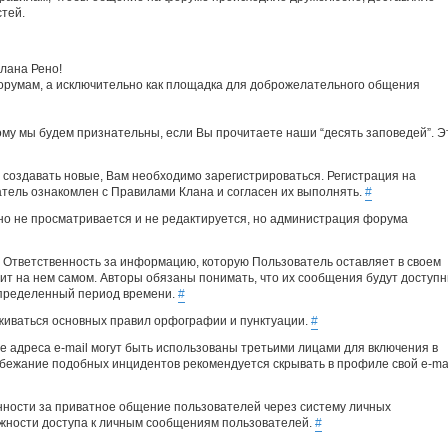
стей.
лана Рено!
форумам, а исключительно как площадка для доброжелательного общения
ому мы будем признательны, если Вы прочитаете наши “десять заповедей”. Э
 создавать новые, Вам необходимо зарегистрироваться. Регистрация на
тель ознакомлен с Правилами Клана и согласен их выполнять.
#
о не просматривается и не редактируется, но администрация форума
 Ответственность за информацию, которую Пользователь оставляет в своем
т на нем самом. Авторы обязаны понимать, что их сообщения будут доступ
еопределенный период времени.
#
живаться основных правил орфографии и пунктуации.
#
 адреса e-mail могут быть использованы третьими лицами для включения в
збежание подобных инцидентов рекомендуется скрывать в профиле свой e-mai
нности за приватное общение пользователей через систему личных
жности доступа к личным сообщениям пользователей.
#