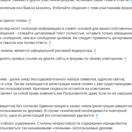
рафии. Уважайте других участников форума, читающих Ваши темы и ответы!
 нелепым оно Вам не казалось. Избегайте общения с теми участниками форум
и одного топика.
#
 взгляд несет полезную информацию и служит основой для ваших собственны
общения – стирайте цитируемый текст полностью, оставьте только обращение
ое сообщение, чем все сообщение целиком. Не следует применять цитирован
и смысла или логики ответа.
#
 знаком, является официальной репликой модератора.
#
далять прямые ссылки на другие сайты и форумы по своему усмотрению.
#
има - далее ника) бессодержательного набора символов, адресов сайтов,
 и слов. Так же запрещается регистрация ников схожих с уже существующими
угих пользователей. Критерии сходности остаются на усмотрение
вляет за собой право изменить ник Пользователя, даже если он не наруша
каунтов) без согласия Администрации и захват ников (регистрация аккаунтов
ользования их другими). В случае технической необходимости повторной
сти, одна из регистраций (по согласованию) удаляется.
#
истойного содержания. Степень непристойности содержания определяется
ользоваться так называемыми «личными» (используемые другими