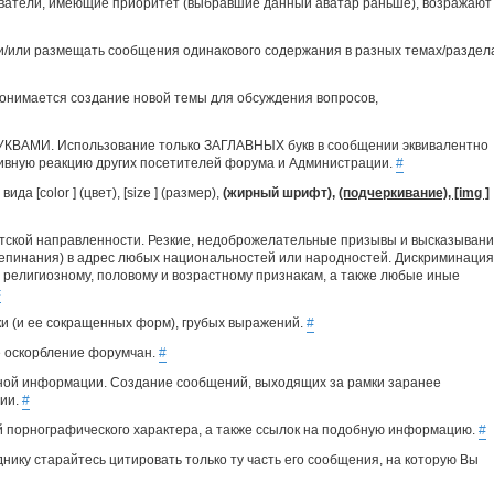
зователи, имеющие приоритет (выбравшие данный аватар раньше), возражают
 и/или размещать сообщения одинакового содержания в разных темах/раздел
онимается создание новой темы для обсуждения вопросов,
УКВАМИ. Использование только ЗАГЛАВНЫХ букв в сообщении эквивалентно
тивную реакцию других посетителей форума и Администрации.
#
 [color ] (цвет), [size ] (размер),
(жирный шрифт),
(подчеркивание), [img ]
стской направленности. Резкие, недоброжелательные призывы и высказыван
репинания) в адрес любых национальностей или народностей. Дискриминация
, религиозному, половому и возрастному признакам, а также любые иные
#
и (и ее сокращенных форм), грубых выражений.
#
е оскорбление форумчан.
#
ной информации. Создание сообщений, выходящих за рамки заранее
сии.
#
 порнографического характера, а также ссылок на подобную информацию.
#
нику старайтесь цитировать только ту часть его сообщения, на которую Вы