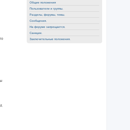
Общие положения
Пользователи и группы.
Разделы, форумы, темы.
Сообщения.
На форуме запрещается.
Санкции.
то
Заключительные положения.
ны
l.