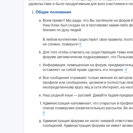
удовольствие и было продуктивным для всех участников и го
Общие положения
Всем привет! Мы рады, что Вы заглянули на форум К
Наш Клан был создан не в противовес каким-либо 
близких по духу людей.
В любом коллективе существуют свои правила, поэт
не сложно, поверьте!
#
Для того чтобы отвечать на существующие темы или
форуме автоматически подразумевает, что Пользова
Информация, помещенная на форум, предварительн
оставляет за собой право сделать это позднее.
#
Все сообщения отражают только мнения их авторов.
профиле или сообщениях, целиком и полностью лежи
неопределенному кругу лиц в сети Интернет, на н
Наш родной язык — русский. Давайте будем придер
Администрация напоминает, что открытые в профиле
списки спамерских (нежелательных) рассылок. Во и
#
Администрация форума не несет никакой ответстве
сообщений. Администрация форума не имеет возмо