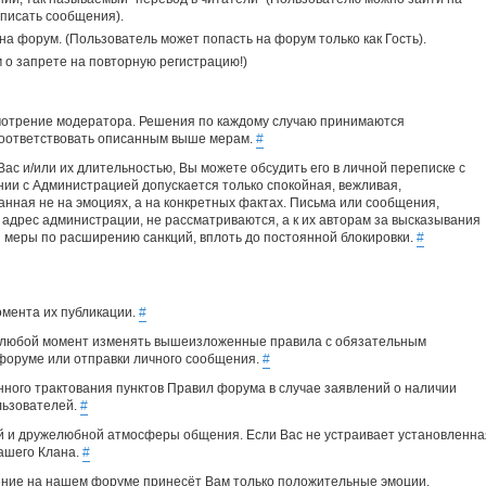
 писать сообщения).
а форум. (Пользователь может попасть на форум только как Гость).
 о запрете на повторную регистрацию!)
смотрение модератора. Решения по каждому случаю принимаются
 соответствовать описанным выше мерам.
#
ас и/или их длительностью, Вы можете обсудить его в личной переписке с
ии с Администрацией допускается только спокойная, вежливая,
анная не на эмоциях, а на конкретных фактах. Письма или сообщения,
дрес администрации, не рассматриваются, а к их авторам за высказывания
 меры по расширению санкций, вплоть до постоянной блокировки.
#
омента их публикации.
#
в любой момент изменять вышеизложенные правила с обязательным
форуме или отправки личного сообщения.
#
ого трактования пунктов Правил форума в случае заявлений о наличии
льзователей.
#
й и дружелюбной атмосферы общения. Если Вас не устраивает установленна
ашего Клана.
#
ение на нашем форуме принесёт Вам только положительные эмоции.