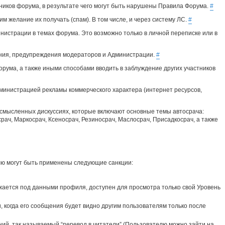
иков форума, в результате чего могут быть нарушены Правила Форума.
#
 желание их получать (спам). В том числе, и через систему ЛС.
#
нистрации в темах форума. Это возможно только в личной переписке или в
ания, предупреждения модераторов и Администрации.
#
рума, а также иными способами вводить в заблуждение других участников
министрацией рекламы коммерческого характера (интернет ресурсов,
ссмысленных дискуссиях, которые включают основные темы автосрача:
срач, Маркосрач, Ксеносрач, Резиносрач, Маслосрач, Присадкосрач, а также
ю могут быть применены следующие санкции:
ется под данными профиля, доступен для просмотра только свой Уровень
 когда его сообщения будет видно другим пользователям только после
ий, так называемый “перевод в читатели” (Пользователю можно зайти на