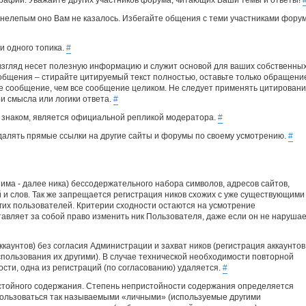
рафии. Уважайте других участников форума, читающих Ваши темы и ответы!
 нелепым оно Вам не казалось. Избегайте общения с теми участниками форум
и одного топика.
#
 взгляд несет полезную информацию и служит основой для ваших собственны
общения – стирайте цитируемый текст полностью, оставьте только обращение
ое сообщение, чем все сообщение целиком. Не следует применять цитирован
и смысла или логики ответа.
#
 знаком, является официальной репликой модератора.
#
далять прямые ссылки на другие сайты и форумы по своему усмотрению.
#
има - далее ника) бессодержательного набора символов, адресов сайтов,
 и слов. Так же запрещается регистрация ников схожих с уже существующими
угих пользователей. Критерии сходности остаются на усмотрение
вляет за собой право изменить ник Пользователя, даже если он не наруша
каунтов) без согласия Администрации и захват ников (регистрация аккаунтов
ользования их другими). В случае технической необходимости повторной
сти, одна из регистраций (по согласованию) удаляется.
#
истойного содержания. Степень непристойности содержания определяется
ользоваться так называемыми «личными» (используемые другими