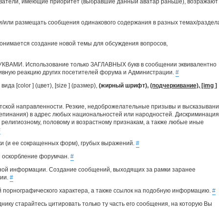
зователи, имеющие приоритет (выбравшие данный аватар раньше), возражают
 и/или размещать сообщения одинакового содержания в разных темах/раздел
онимается создание новой темы для обсуждения вопросов,
УКВАМИ. Использование только ЗАГЛАВНЫХ букв в сообщении эквивалентно
тивную реакцию других посетителей форума и Администрации.
#
 [color ] (цвет), [size ] (размер),
(жирный шрифт),
(подчеркивание), [img ]
стской направленности. Резкие, недоброжелательные призывы и высказыван
репинания) в адрес любых национальностей или народностей. Дискриминация
, религиозному, половому и возрастному признакам, а также любые иные
#
и (и ее сокращенных форм), грубых выражений.
#
е оскорбление форумчан.
#
ной информации. Создание сообщений, выходящих за рамки заранее
сии.
#
 порнографического характера, а также ссылок на подобную информацию.
#
нику старайтесь цитировать только ту часть его сообщения, на которую Вы