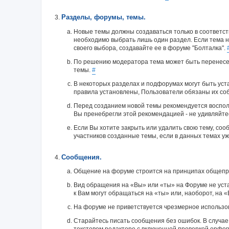
Разделы, форумы, темы.
Новые темы должны создаваться только в соответст
необходимо выбрать лишь один раздел. Если тема н
своего выбора, создавайте ее в форуме "Болталка".
По решению модератора тема может быть перенесен
темы.
#
В некоторых разделах и подфорумах могут быть уст
правила установлены, Пользователи обязаны их соб
Перед созданием новой темы рекомендуется воспол
Вы пренебрегли этой рекомендацией - не удивляйте
Если Вы хотите закрыть или удалить свою тему, со
участников созданные темы, если в данных темах уж
Сообщения.
Общение на форуме строится на принципах общепри
Вид обращения на «Вы» или «ты» на Форуме не уста
к Вам могут обращаться на «ты» или, наоборот, на 
На форуме не приветствуется чрезмерное использов
Старайтесь писать сообщения без ошибок. В случае