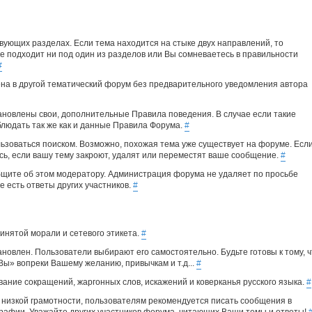
вующих разделах. Если тема находится на стыке двух направлений, то
е подходит ни под один из разделов или Вы сомневаетесь в правильности
#
а в другой тематический форум без предварительного уведомления автора
ановлены свои, дополнительные Правила поведения. В случае если такие
людать так же как и данные Правила Форума.
#
ьзоваться поиском. Возможно, похожая тема уже существует на форуме. Есл
сь, если вашу тему закроют, удалят или переместят ваше сообщение.
#
общите об этом модератору. Администрация форума не удаляет по просьбе
е есть ответы других участников.
#
нятой морали и сетевого этикета.
#
новлен. Пользователи выбирают его самостоятельно. Будьте готовы к тому, ч
«Вы» вопреки Вашему желанию, привычкам и т.д...
#
ание сокращений, жаргонных слов, искажений и коверканья русского языка.
#
 низкой грамотности, пользователям рекомендуется писать сообщения в