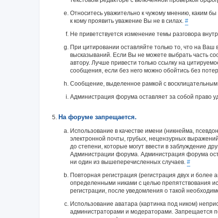
текстовом редакторе с включенной проверкой орфог
Относитесь уважительно к чужому мнению, каким бы
к кому проявить уважение Вы не в силах.
#
Не приветствуется изменение темы разговора внутр
При цитировании оставляйте только то, что на Ваш
высказываний. Если Вы не можете выбрать часть со
автору. Лучше привести только ссылку на цитируем
сообщения, если без него можно обойтись без потер
Сообщение, выделенное рамкой с восклицательным
Администрация форума оставляет за собой право у
На форуме запрещается.
Использование в качестве имени (никнейма, псевдон
электронной почты, грубых, нецензурных выражений
до степени, которые могут ввести в заблуждение др
Администрации форума. Администрация форума оста
ни один из вышеперечисленных случаев.
#
Повторная регистрация (регистрация двух и более ак
определенными никами с целью препятствования исп
регистрации, после уведомления о такой необходимо
Использование аватара (картинка под ником) непр
администраторами и модераторами. Запрещается п