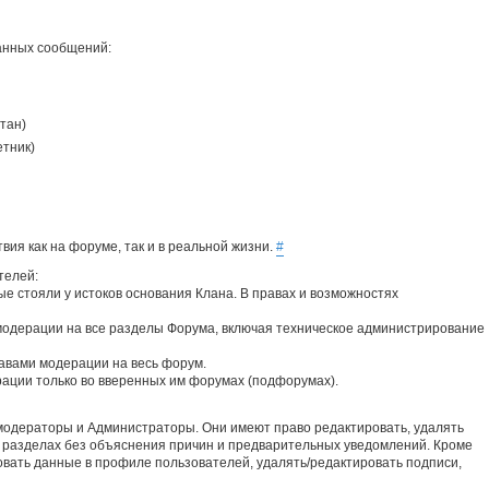
санных сообщений:
тан)
етник)
вия как на форуме, так и в реальной жизни.
#
телей:
рые стояли у истоков основания Клана. В правах и возможностях
модерации на все разделы Форума, включая техническое администрирование
авами модерации на весь форум.
ации только во вверенных им форумах (подфорумах).
одераторы и Администраторы. Они имеют право редактировать, удалять
 разделах без объяснения причин и предварительных уведомлений. Кроме
вать данные в профиле пользователей, удалять/редактировать подписи,