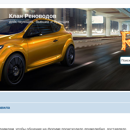
Клан Реноводов
действующих, бывших и будущих
авила
Правилам, чтобы общение на форуме происходило дружелюбно, доставляло