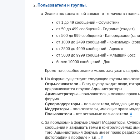
Пользователи и группы.
Звания пользователей зависят от количества напи
от 1 до 49 сообщений - Соучастник
от 50 до 499 сообщений - Реджиме (солдат)
от 500 до 999 сообщений - Капореджиме (капи
от 1000 до 2499 сообщений - Консильери (сов
от 2500 до 4999 сообщений - Адвокат
от 5000 до 9999 сообщений - Младший босс
более 10000 сообщений - Дон
Кроме того, особое звание можно заслужить за дейст
На Форуме существуют следующие группы пользова
Отцы-основатели
– В эту группу входят люди, кото
приравниваются к группе Администраторы.
Администраторы
– пользователи, имеющие права 
форума.
Супермодераторы
– пользователи, обладающие пр
Модераторы
– пользователи, имеющие права модер
Пользователи
– все остальные пользователи.
#
За порядком на форуме следят Модераторы, Суперм
сообщения и закрывать темы в контролируемых ими
того, Администрация форума имеет право редактиро
фотографии в профиле и т.п…
#