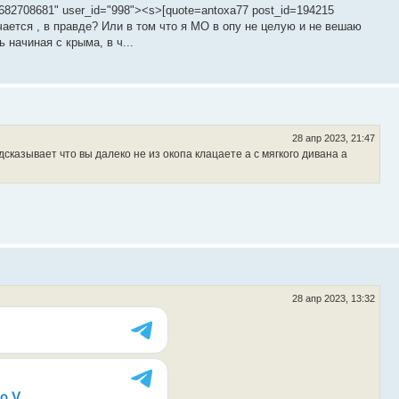
682708681" user_id="998"><s>[quote=antoxa77 post_id=194215
чается , в правде? Или в том что я МО в опу не целую и не вешаю
 начиная с крыма, в ч...
28 апр 2023, 21:47
дсказывает что вы далеко не из окопа клацаете а с мягкого дивана а
28 апр 2023, 13:32