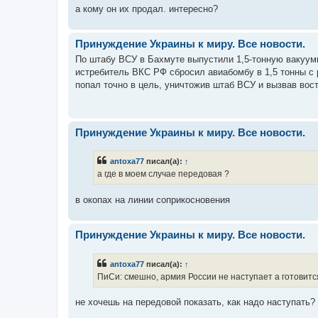
а кому он их продал. интересно?
Принуждение Украины к миру. Все новости.
По штабу ВСУ в Бахмуте выпустили 1,5-тонную вакуумн
истребитель ВКС РФ сбросил авиабомбу в 1,5 тонны с р
попал точно в цель, уничтожив штаб ВСУ и вызвав восто
Принуждение Украины к миру. Все новости.
antoxa77
писал(а):
↑
а где в моем случае передовая ?
в окопах на линии соприкосновения
Принуждение Украины к миру. Все новости.
antoxa77
писал(а):
↑
ПиСи: смешно, армия России не наступает а готовитс
не хочешь на передовой показать, как надо наступать?