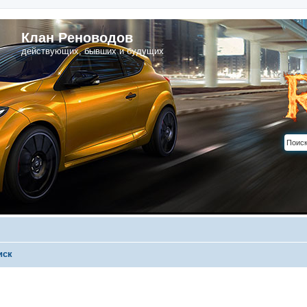
Клан Реноводов
действующих, бывших и будущих
иск