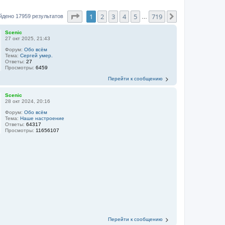
Страница
1
из
719
1
2
3
4
5
719
След.
йдено 17959 результатов
…
Scenic
27 окт 2025, 21:43
Форум:
Обо всём
Тема:
Сергей умер.
Ответы:
27
Просмотры:
6459
Перейти к сообщению
Scenic
28 окт 2024, 20:16
Форум:
Обо всём
Тема:
Наше настроение
Ответы:
64317
Просмотры:
11656107
Перейти к сообщению