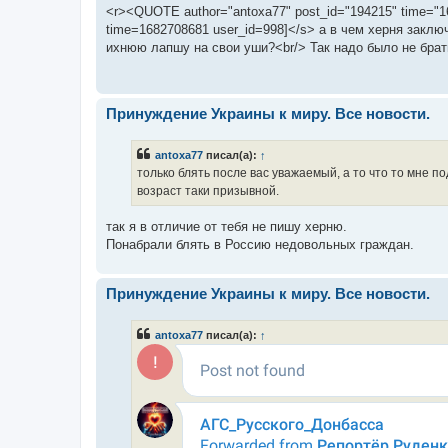
<r><QUOTE author="antoxa77" post_id="194215" time="1
time=1682708681 user_id=998]</s> а в чем херня заклю
ихнюю лапшу на свои уши?<br/> Так надо было не брать
Принуждение Украины к миру. Все новости.
antoxa77
писал(а):
↑
только блять после вас уважаемый, а то что то мне по
возраст таки призывной.
так я в отличие от тебя не пишу херню.
Понабрали блять в Россию недовольных граждан.
Принуждение Украины к миру. Все новости.
antoxa77
писал(а):
↑