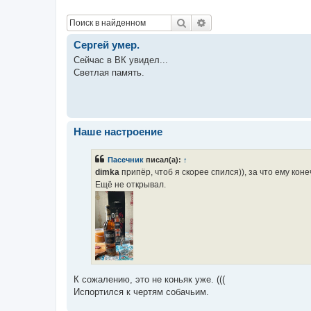
Поиск
Расширенный поиск
Сергей умер.
Сейчас в ВК увидел...
Светлая память.
Наше настроение
Пасечник
писал(а):
↑
dimka
припёр, чтоб я скорее спился)), за что ему кон
Ещё не открывал.
К сожалению, это не коньяк уже. (((
Испортился к чертям собачьим.