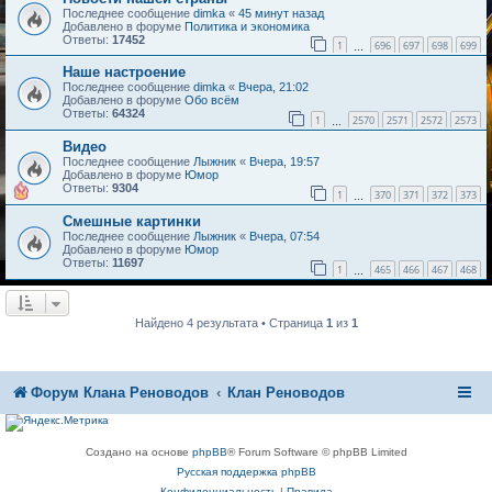
Последнее сообщение
dimka
«
45 минут назад
Добавлено в форуме
Политика и экономика
Ответы:
17452
1
696
697
698
699
…
Наше настроение
Последнее сообщение
dimka
«
Вчера, 21:02
Добавлено в форуме
Обо всём
Ответы:
64324
1
2570
2571
2572
2573
…
Видео
Последнее сообщение
Лыжник
«
Вчера, 19:57
Добавлено в форуме
Юмор
Ответы:
9304
1
370
371
372
373
…
Смешные картинки
Последнее сообщение
Лыжник
«
Вчера, 07:54
Добавлено в форуме
Юмор
Ответы:
11697
1
465
466
467
468
…
Найдено 4 результата • Страница
1
из
1
Форум Клана Реноводов
Клан Реноводов
Создано на основе
phpBB
® Forum Software © phpBB Limited
Русская поддержка phpBB
Конфиденциальность
|
Правила