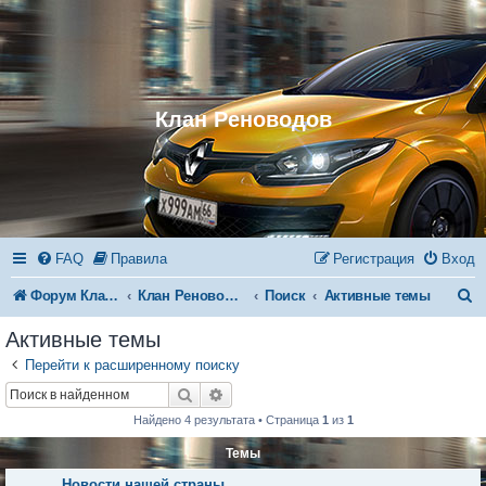
Клан Реноводов
FAQ
Правила
Регистрация
Вход
П
Форум Клана Реноводов
Клан Реноводов
Поиск
Активные темы
о
Активные темы
и
Перейти к расширенному поиску
с
Поиск
Расширенный поиск
к
Найдено 4 результата • Страница
1
из
1
Темы
Новости нашей страны