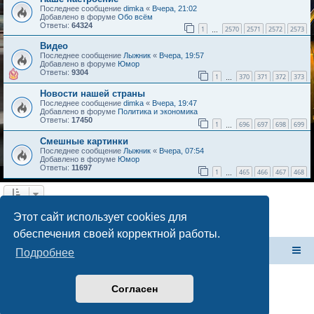
Последнее сообщение
dimka
«
Вчера, 21:02
Добавлено в форуме
Обо всём
Ответы:
64324
1
2570
2571
2572
2573
…
Видео
Последнее сообщение
Лыжник
«
Вчера, 19:57
Добавлено в форуме
Юмор
Ответы:
9304
1
370
371
372
373
…
Новости нашей страны
Последнее сообщение
dimka
«
Вчера, 19:47
Добавлено в форуме
Политика и экономика
Ответы:
17450
1
696
697
698
699
…
Смешные картинки
Последнее сообщение
Лыжник
«
Вчера, 07:54
Добавлено в форуме
Юмор
Ответы:
11697
1
465
466
467
468
…
Найдено 4 результата • Страница
1
из
1
Этот сайт использует cookies для
обеспечения своей корректной работы.
Форум Клана Реноводов
Клан Реноводов
Подробнее
Согласен
Создано на основе
phpBB
® Forum Software © phpBB Limited
Русская поддержка phpBB
Конфиденциальность
|
Правила