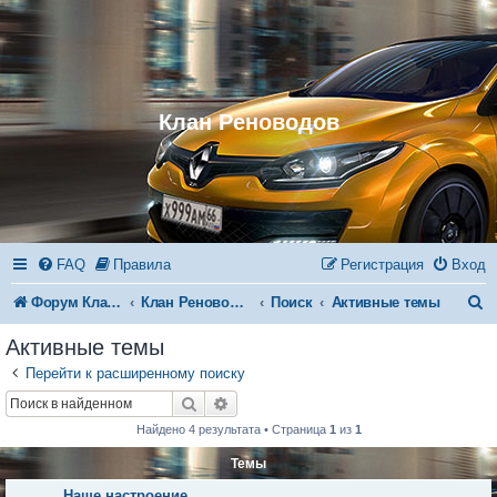
Клан Реноводов
FAQ
Правила
Регистрация
Вход
П
Форум Клана Реноводов
Клан Реноводов
Поиск
Активные темы
о
Активные темы
и
Перейти к расширенному поиску
с
Поиск
Расширенный поиск
к
Найдено 4 результата • Страница
1
из
1
Темы
Наше настроение