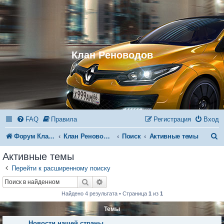
Клан Реноводов
FAQ
Правила
Регистрация
Вход
П
Форум Клана Реноводов
Клан Реноводов
Поиск
Активные темы
о
Активные темы
и
Перейти к расширенному поиску
с
Поиск
Расширенный поиск
к
Найдено 4 результата • Страница
1
из
1
Темы
Новости нашей страны