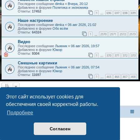
Последнее сообщение
dimka
«
Вчера, 20:12
Добавлено в форуме
Политика и экономика
Ответы:
17452
1
696
697
698
699
…
Наше настроение
Последнее сообщение
dimka
«
06 авг 2026, 21:02
Добавлено в форуме
Обо всём
Ответы:
64324
1
2570
2571
2572
2573
…
Видео
Последнее сообщение
Лыжник
«
06 авг 2026, 19:57
Добавлено в форуме
Юмор
Ответы:
9304
1
370
371
372
373
…
Смешные картинки
Последнее сообщение
Лыжник
«
06 авг 2026, 07:54
Добавлено в форуме
Юмор
Ответы:
11697
1
465
466
467
468
…
Найдено 4 результата • Страница
1
из
1
Этот сайт использует cookies для
обеспечения своей корректной работы.
Форум Клана Реноводов
Клан Реноводов
Подробнее
Согласен
Создано на основе
phpBB
® Forum Software © phpBB Limited
Русская поддержка phpBB
Конфиденциальность
|
Правила