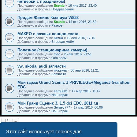
четвёрки с праздником!
Последнее сообщение
Scenic
«
16 янв 2017, 23:40
Добавлено в форуме
Поздравления
Продам Филипс Ксениум W832
Последнее сообщение
Scanio
«
14 окт 2016, 21:52
Добавлено в форуме
Разное
МАКРО с разных концов света
Последнее сообщение
Белка
«
12 сен 2016, 17:16
Добавлено в форуме
В городе моём
Полезное (станционарные камеры)
Последнее сообщение
фес
«
25 авг 2016, 21:51
Добавлено в форуме
Обо всём
vw, skoda, audi запчасти
Последнее сообщение
инженер
«
08 апр 2016, 11:21
Добавлено в форуме
Запчасти
Мой гараж Grand Scenic 3 PRIVILÈGE+Megane3 Grandtour
EDC
Последнее сообщение
serg8001
«
17 мар 2016, 11:47
Добавлено в форуме
Наш гараж
Мой Гранд Сценик 3, 1.5 dci EDC, 2011 г.в.
Последнее сообщение
Sergey777
«
17 мар 2016, 00:06
Добавлено в форуме
Наш гараж
Найдено 15 результатов • Страница
1
из
1
Этот сайт использует cookies для