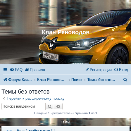
Клан Реноводов
FAQ
Правила
Регистрация
Вход
П
Форум Клана Реноводов
Клан Реноводов
Поиск
Темы без ответов
о
Темы без ответов
и
Перейти к расширенному поиску
с
Поиск
Расширенный поиск
к
Найдено 15 результатов • Страница
1
из
1
Темы
Ну с 1 маём чтоль!!!