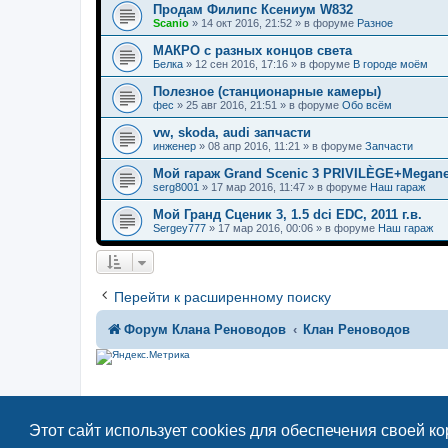
Продам Филипс Ксениум W832
Scanio
»
14 окт 2016, 21:52
» в форуме
Разное
МАКРО с разных концов света
Белка
»
12 сен 2016, 17:16
» в форуме
В городе моём
Полезное (станционарные камеры)
фес
»
25 авг 2016, 21:51
» в форуме
Обо всём
vw, skoda, audi запчасти
инженер
»
08 апр 2016, 11:21
» в форуме
Запчасти
Мой гараж Grand Scenic 3 PRIVILÈGE+Megane
serg8001
»
17 мар 2016, 11:47
» в форуме
Наш гараж
Мой Гранд Сценик 3, 1.5 dci EDC, 2011 г.в.
Sergey777
»
17 мар 2016, 00:06
» в форуме
Наш гараж
Перейти к расширенному поиску
Форум Клана Реноводов
Клан Реноводов
Этот сайт использует cookies для обеспечения своей к