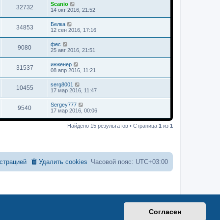
Scanio
32732
14 окт 2016, 21:52
Белка
34853
12 сен 2016, 17:16
фес
9080
25 авг 2016, 21:51
инженер
31537
08 апр 2016, 11:21
serg8001
10455
17 мар 2016, 11:47
Sergey777
9540
17 мар 2016, 00:06
Найдено 15 результатов • Страница
1
из
1
страцией
Удалить cookies
Часовой пояс:
UTC+03:00
Согласен