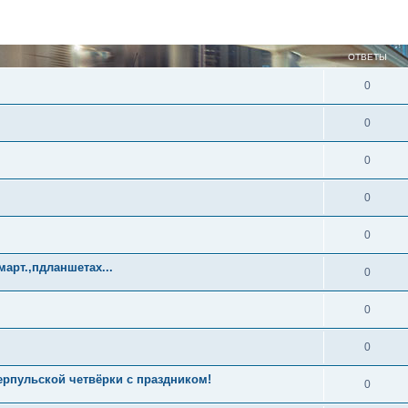
ОТВЕТЫ
0
0
0
0
0
март.,пдланшетах...
0
0
0
ерпульской четвёрки с праздником!
0