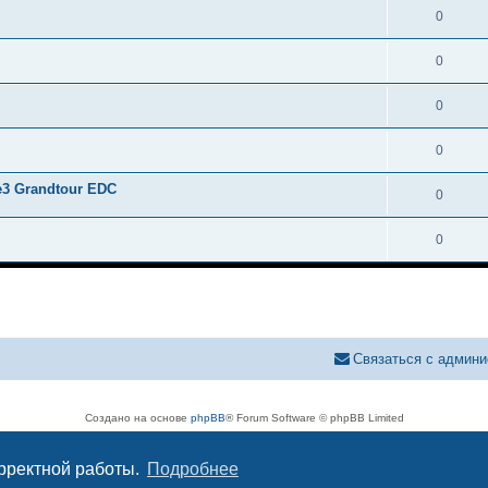
0
0
0
0
3 Grandtour EDC
0
0
Связаться с админи
Создано на основе
phpBB
® Forum Software © phpBB Limited
Русская поддержка phpBB
Конфиденциальность
|
Правила
орректной работы.
Подробнее