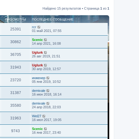
Найдено 15 результатов • Страница
1
из
1
ПРОСМОТРЫ
ПОСЛЕДНЕЕ СООБЩЕНИЕ
гсг
25391
01 май 2021, 07:55
Scenic
30862
14 апр 2021, 16:08
Uglurk
36705
26 авг 2019, 21:51
Uglurk
31943
30 апр 2019, 12:57
инженер
23720
05 янв 2019, 10:52
demivale
31387
16 июн 2018, 16:14
demivale
35580
24 апр 2018, 22:03
Wel27
31963
16 июл 2017, 19:05
Scenic
9743
16 янв 2017, 23:40