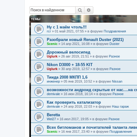
Поиск
Расширенный поиск
ТЕМЫ
Ну с 1 маём чтоль!!!
гсг
»
01 май 2021, 07:55
» в форуме
Поздравления
Разобрали новый Renault Duster (2021)
Scenic
»
14 апр 2021, 16:08
» в форуме
Duster
Дорожный велосипед
Uglurk
»
26 авг 2019, 21:51
» в форуме
Разное
Nikon D3000 + 18-55 KIT
Uglurk
»
30 апр 2019, 12:57
» в форуме
Разное
Тиида 2008 МКПП 1,6
инженер
»
05 янв 2019, 10:52
» в форуме
Nissan
возможности андроид скрытые от нас....на с
demivale
»
16 июн 2018, 16:14
» в форуме
Разное
Как проверить катализатор
demivale
»
24 апр 2018, 22:03
» в форуме
Наш гараж
Beretta
Wel27
»
16 июл 2017, 19:05
» в форуме
Разное
Всех битломанов и почитателей таланта лив
Scenic
»
16 янв 2017, 23:40
» в форуме
Поздравления