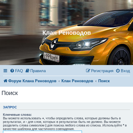
Клан Реноводов
FAQ
Правила
Регистрация
Вход
Форум Клана Реноводов
Клан Реноводов
Поиск
Поиск
ЗАПРОС
Ключевые слова:
Вы можете использовать
+
, чтобы определить слова, которые должны быть в
результатах, и
-
для слов, которых в результатах быть не должно. Вы можете
разделить слова символом
|
для поиска любого слова из списка. Используйте
*
в
качестве шаблона для частичного совпадения.