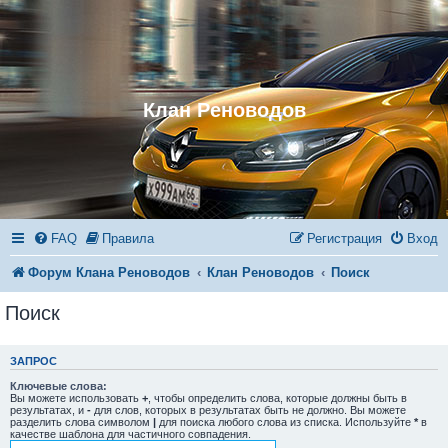
Клан Реноводов
FAQ
Правила
Регистрация
Вход
Форум Клана Реноводов
Клан Реноводов
Поиск
Поиск
ЗАПРОС
Ключевые слова:
Вы можете использовать
+
, чтобы определить слова, которые должны быть в
результатах, и
-
для слов, которых в результатах быть не должно. Вы можете
разделить слова символом
|
для поиска любого слова из списка. Используйте
*
в
качестве шаблона для частичного совпадения.