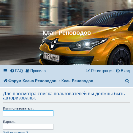
Клан Реноводов
FAQ
Правила
Регистрация
Вход
П
Форум Клана Реноводов
Клан Реноводов
о
Для просмотра списка пользователей вы должны быть
и
авторизованы.
с
Имя пользователя:
к
Пароль:
Забыли пароль?