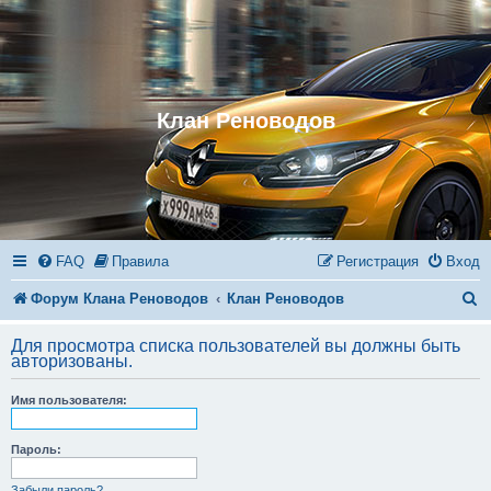
Клан Реноводов
FAQ
Правила
Регистрация
Вход
П
Форум Клана Реноводов
Клан Реноводов
о
Для просмотра списка пользователей вы должны быть
и
авторизованы.
с
Имя пользователя:
к
Пароль:
Забыли пароль?