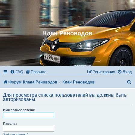
Клан Реноводов
FAQ
Правила
Регистрация
Вход
П
Форум Клана Реноводов
Клан Реноводов
о
Для просмотра списка пользователей вы должны быть
и
авторизованы.
с
Имя пользователя:
к
Пароль:
Забыли пароль?