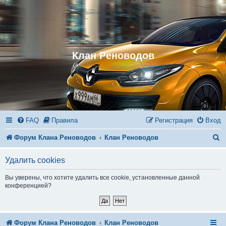
Клан Реноводов
FAQ
Правила
Регистрация
Вход
П
Форум Клана Реноводов
Клан Реноводов
о
Удалить cookies
и
Вы уверены, что хотите удалить все cookie, установленные данной
с
конференцией?
к
Форум Клана Реноводов
Клан Реноводов