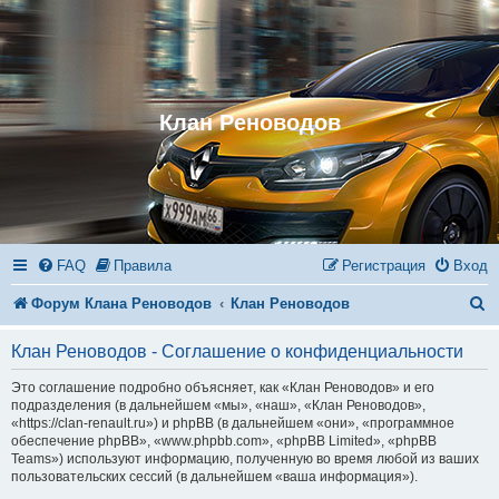
Клан Реноводов
FAQ
Правила
Регистрация
Вход
П
Форум Клана Реноводов
Клан Реноводов
о
Клан Реноводов - Соглашение о конфиденциальности
и
Это соглашение подробно объясняет, как «Клан Реноводов» и его
с
подразделения (в дальнейшем «мы», «наш», «Клан Реноводов»,
«https://clan-renault.ru») и phpBB (в дальнейшем «они», «программное
к
обеспечение phpBB», «www.phpbb.com», «phpBB Limited», «phpBB
Teams») используют информацию, полученную во время любой из ваших
пользовательских сессий (в дальнейшем «ваша информация»).