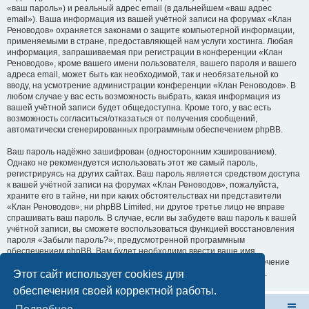
«ваш пароль») и реальный адрес email (в дальнейшем «ваш адрес
email»). Ваша информация из вашей учётной записи на форумах «Клан
Реноводов» охраняется законами о защите компьютерной информации,
применяемыми в стране, предоставляющей нам услуги хостинга. Любая
информация, запрашиваемая при регистрации в конференции «Клан
Реноводов», кроме вашего имени пользователя, вашего пароля и вашего
адреса email, может быть как необходимой, так и необязательной ко
вводу, на усмотрение администрации конференции «Клан Реноводов». В
любом случае у вас есть возможность выбрать, какая информация из
вашей учётной записи будет общедоступна. Кроме того, у вас есть
возможность согласиться/отказаться от получения сообщений,
автоматически сгенерированных программным обеспечением phpBB.
Ваш пароль надёжно зашифрован (односторонним хэшированием).
Однако не рекомендуется использовать этот же самый пароль,
регистрируясь на других сайтах. Ваш пароль является средством доступа
к вашей учётной записи на форумах «Клан Реноводов», пожалуйста,
храните его в тайне, ни при каких обстоятельствах ни представители
«Клан Реноводов», ни phpBB Limited, ни другое третье лицо не вправе
спрашивать ваш пароль. В случае, если вы забудете ваш пароль к вашей
учётной записи, вы сможете воспользоваться функцией восстановления
пароля «Забыли пароль?», предусмотренной программным
обеспечением phpBB. Вам будет необходимо ввести ваше имя
пользователя и ваш адрес email, после чего программное обеспечение
Этот сайт использует cookies для
phpBB сгенерирует вам новый пароль для вашей учётной записи.
обеспечения своей корректной работы.
Форум Клана Реноводов
Клан Реноводов