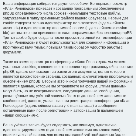
Ваша информация собирается двумя способами. Во-первых, просмотр
«Клан Реноводов» приведёт к созданию программным обеспечением
phpBB определённого числа cookies (небольшие текстовые файлы,
загружаемые в папку временных файлов вашего браузера). Первые две
cookie содержат только идентификатор пользователя (в дальнейшем
«user-id») и идентификатор анонимной сессии (в дальнейшем «session-
id»), автоматически присвоенные вам программным обеспечением phpBB.
Третья cookie будет создана после просмотра одной из тем конференции
«Клан Реноводов» и будет использоваться для хранения информации о
прочтённых вами темах, повышая таким образом удобство работы с
форумами.
Также во время просмотра конференции «Клан Реноводов» мы можем
установить cookies, внешние по отношению к программному обеспечению
phpBB, однако они выходят за рамки этого документа, целью которого
является рассмотрение страниц, созданных исключительно программным
обеспечением phpBB. Вторым источником получения вашей информации
являются данные, которые вы отправляете на форум. Этими данными
могут быть, но не исчерпываются, следующие данные: сообщения,
размещённые под учётной записью Гостя (в дальнейшем «анонимные
сообщения»), данные, указанные при регистрации в конференции «Клан
Реноводов» (в дальнейшем «ваша учётная запись») и сообщения,
оставленные вами после регистрации и авторизации (в дальнейшем
«ваши сообщения»).
Ваша учётная запись будет содержать, как минимум, однозначно
идентифицируемое имя (в дальнейшем «ваше имя пользователя»),
индивидуальный пароль для входа под вашей учётной записью (далее