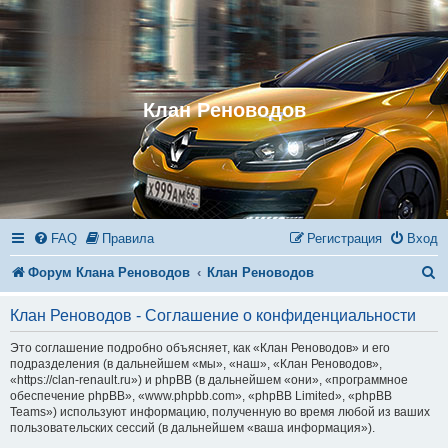
Клан Реноводов
FAQ
Правила
Регистрация
Вход
П
Форум Клана Реноводов
Клан Реноводов
о
Клан Реноводов - Соглашение о конфиденциальности
и
Это соглашение подробно объясняет, как «Клан Реноводов» и его
с
подразделения (в дальнейшем «мы», «наш», «Клан Реноводов»,
«https://clan-renault.ru») и phpBB (в дальнейшем «они», «программное
к
обеспечение phpBB», «www.phpbb.com», «phpBB Limited», «phpBB
Teams») используют информацию, полученную во время любой из ваших
пользовательских сессий (в дальнейшем «ваша информация»).