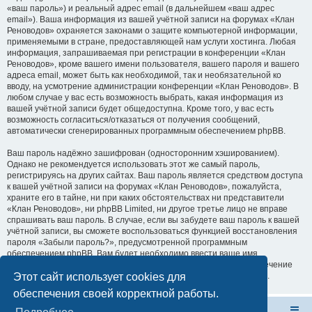
«ваш пароль») и реальный адрес email (в дальнейшем «ваш адрес
email»). Ваша информация из вашей учётной записи на форумах «Клан
Реноводов» охраняется законами о защите компьютерной информации,
применяемыми в стране, предоставляющей нам услуги хостинга. Любая
информация, запрашиваемая при регистрации в конференции «Клан
Реноводов», кроме вашего имени пользователя, вашего пароля и вашего
адреса email, может быть как необходимой, так и необязательной ко
вводу, на усмотрение администрации конференции «Клан Реноводов». В
любом случае у вас есть возможность выбрать, какая информация из
вашей учётной записи будет общедоступна. Кроме того, у вас есть
возможность согласиться/отказаться от получения сообщений,
автоматически сгенерированных программным обеспечением phpBB.
Ваш пароль надёжно зашифрован (односторонним хэшированием).
Однако не рекомендуется использовать этот же самый пароль,
регистрируясь на других сайтах. Ваш пароль является средством доступа
к вашей учётной записи на форумах «Клан Реноводов», пожалуйста,
храните его в тайне, ни при каких обстоятельствах ни представители
«Клан Реноводов», ни phpBB Limited, ни другое третье лицо не вправе
спрашивать ваш пароль. В случае, если вы забудете ваш пароль к вашей
учётной записи, вы сможете воспользоваться функцией восстановления
пароля «Забыли пароль?», предусмотренной программным
обеспечением phpBB. Вам будет необходимо ввести ваше имя
пользователя и ваш адрес email, после чего программное обеспечение
Этот сайт использует cookies для
phpBB сгенерирует вам новый пароль для вашей учётной записи.
обеспечения своей корректной работы.
Форум Клана Реноводов
Клан Реноводов