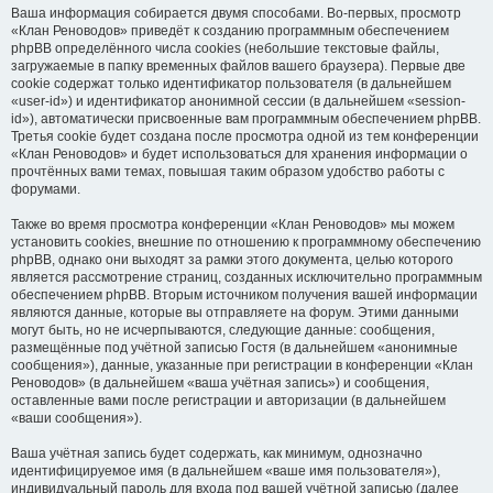
Ваша информация собирается двумя способами. Во-первых, просмотр
«Клан Реноводов» приведёт к созданию программным обеспечением
phpBB определённого числа cookies (небольшие текстовые файлы,
загружаемые в папку временных файлов вашего браузера). Первые две
cookie содержат только идентификатор пользователя (в дальнейшем
«user-id») и идентификатор анонимной сессии (в дальнейшем «session-
id»), автоматически присвоенные вам программным обеспечением phpBB.
Третья cookie будет создана после просмотра одной из тем конференции
«Клан Реноводов» и будет использоваться для хранения информации о
прочтённых вами темах, повышая таким образом удобство работы с
форумами.
Также во время просмотра конференции «Клан Реноводов» мы можем
установить cookies, внешние по отношению к программному обеспечению
phpBB, однако они выходят за рамки этого документа, целью которого
является рассмотрение страниц, созданных исключительно программным
обеспечением phpBB. Вторым источником получения вашей информации
являются данные, которые вы отправляете на форум. Этими данными
могут быть, но не исчерпываются, следующие данные: сообщения,
размещённые под учётной записью Гостя (в дальнейшем «анонимные
сообщения»), данные, указанные при регистрации в конференции «Клан
Реноводов» (в дальнейшем «ваша учётная запись») и сообщения,
оставленные вами после регистрации и авторизации (в дальнейшем
«ваши сообщения»).
Ваша учётная запись будет содержать, как минимум, однозначно
идентифицируемое имя (в дальнейшем «ваше имя пользователя»),
индивидуальный пароль для входа под вашей учётной записью (далее