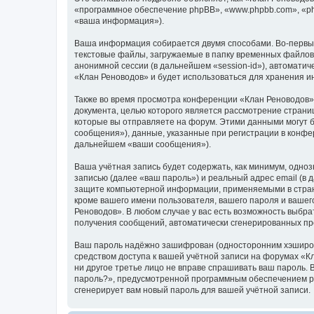
«программное обеспечение phpBB», «www.phpbb.com», «ph
«ваша информация»).
Ваша информация собирается двумя способами. Во-первых
текстовые файлы, загружаемые в папку временных файлов 
анонимной сессии (в дальнейшем «session-id»), автомати
«Клан Реноводов» и будет использоваться для хранения 
Также во время просмотра конференции «Клан Реноводов» 
документа, целью которого является рассмотрение стран
которые вы отправляете на форум. Этими данными могут 
сообщения»), данные, указанные при регистрации в конфе
дальнейшем «ваши сообщения»).
Ваша учётная запись будет содержать, как минимум, одн
записью (далее «ваш пароль») и реальный адрес email (в
защите компьютерной информации, применяемыми в стран
кроме вашего имени пользователя, вашего пароля и вашего
Реноводов». В любом случае у вас есть возможность выбрат
получения сообщений, автоматически сгенерированных п
Ваш пароль надёжно зашифрован (односторонним хэширован
средством доступа к вашей учётной записи на форумах «Кла
ни другое третье лицо не вправе спрашивать ваш пароль. 
пароль?», предусмотренной программным обеспечением ph
сгенерирует вам новый пароль для вашей учётной записи.