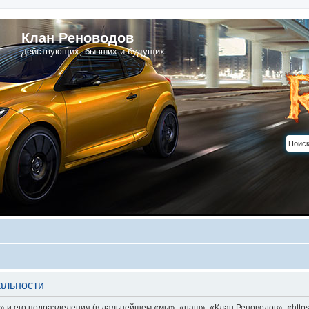
Клан Реноводов
действующих, бывших и будущих
альности
и его подразделения (в дальнейшем «мы», «наш», «Клан Реноводов», «https:/