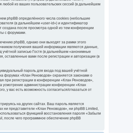
я любой из ваших пользовательских сессий (в дальнейшем
ием phpBB определённого числа cookies (небольшие
ователя (в дальнейшем «user-id») и идентификатор
ет создана после просмотра одной из тем конференции
ты с форумами.
чению phpBB, однако они выходят за рамки этого
точником получения вашей информации являются данные,
д учётной записью Гостя (в дальнейшем «анонимные
я, оставленные вами после регистрации и авторизации (в
дивидуальный пароль для входа под вашей учётной
 на форумах «Клан Реноводов» охраняется законами о
я при регистрации в конференции «Клан Реноводов»,
, на усмотрение администрации конференции «Клан
о, у вас есть возможность согласиться/отказаться от
рируясь на других сайтах. Ваш пароль является
ах ни представители «Клан Реноводов», ни phpBB Limited,
 воспользоваться функцией восстановления пароля «Забыли
l, после чего программное обеспечение phpBB