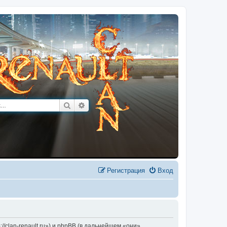
Поиск
Расширенный поиск
Регистрация
Вход
/clan-renault.ru») и phpBB (в дальнейшем «они»,