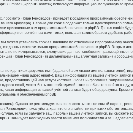
pBB Limited», «phpBB Teams») используют информацию, полученную во врем
, просмотр «Клан Реноводов» приведёт к созданию программным обеспечен
вашего браузера). Первые две cookie содержат только идентификатор польз
чески присвоенные вам программным обеспечением phpBB. Третья cookie буд
информации о прочтённых вами темах, повышая таким образом удобство рабо
мы можем установить cookies, внешние по отношению к программному обеспе
иц, созданных исключительно программным обеспечением phpBB. Вторым ис
быть, но не исчерпываются, следующие данные: сообщения, размещённые по
ренции «Клан Реноводов» (в дальнейшем «ваша учётная запись») и сообщени
означно идентифицируемое имя (в дальнейшем «ваше имя пользователя»), ин
 дальнейшем «ваш адрес email»). Ваша информация из вашей учётной записи
е, предоставляющей нам услуги хостинга. Любая информация, запрашиваема
 адреса email, может быть как необходимой, так и необязательной ко вводу
ь, какая информация из вашей учётной записи будет общедоступна. Кроме тог
рограммным обеспечением phpBB.
ием). Однако не рекомендуется использовать этот же самый пароль, регист
н Реноводов», пожалуйста, храните его в тайне, ни при каких обстоятельств
В случае, если вы забудете ваш пароль к вашей учётной записи, вы сможете
pBB. Вам будет необходимо ввести ваше имя пользователя и ваш адрес emai