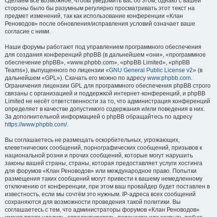
сделаем всё возможное, чтобы уведомить вас об этом, однако с вашей
стороны было бы разумным регулярно просматривать этот текст на
предмет изменений, так как использование конференции «Клан
Реноводов» после обновления/исправления условий означает ваше
согласие с ними.
Наши форумы работают под управлением программного обеспечения
для создания конференций phpBB (в дальнейшем «они», «программное
обеспечение phpBB», «www.phpbb.com», «phpBB Limited», «phpBB
Teams»), выпущенного по лицензии «
GNU General Public License v2
» (в
дальнейшем «GPL»). Скачать его можно по адресу
www.phpbb.com
.
Ограничения лицензии GPL для программного обеспечения phpBB строго
связаны с организацией и поддержкой интернет-конференций, и phpBB
Limited не несёт ответственности за то, что администрация конференций
определяет в качестве допустимого содержания и/или поведения в них.
За дополнительной информацией о phpBB обращайтесь по адресу
https://www.phpbb.com/
.
Вы соглашаетесь не размещать оскорбительных, угрожающих,
клеветнических сообщений, порнографических сообщений, призывов к
национальной розни и прочих сообщений, которые могут нарушить
законы вашей страны, страны, которая предоставляет услуги хостинга
для форумов «Клан Реноводов» или международное право. Попытки
размещения таких сообщений могут привести к вашему немедленному
отключению от конференции, при этом ваш провайдер будет поставлен в
известность, если мы сочтём это нужным. IP-адреса всех сообщений
сохраняются для возможности проведения такой политики. Вы
соглашаетесь с тем, что администраторы форумов «Клан Реноводов»