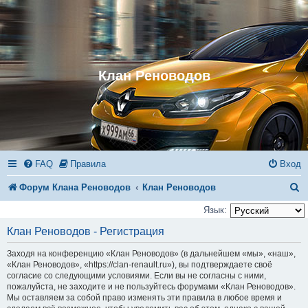
Клан Реноводов
FAQ
Правила
Вход
П
Форум Клана Реноводов
Клан Реноводов
о
Язык:
и
Клан Реноводов - Регистрация
с
Заходя на конференцию «Клан Реноводов» (в дальнейшем «мы», «наш»,
к
«Клан Реноводов», «https://clan-renault.ru»), вы подтверждаете своё
согласие со следующими условиями. Если вы не согласны с ними,
пожалуйста, не заходите и не пользуйтесь форумами «Клан Реноводов».
Мы оставляем за собой право изменять эти правила в любое время и