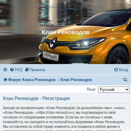
Клан Реноводов
FAQ
Правила
Вход
П
Форум Клана Реноводов
Клан Реноводов
о
Язык:
и
Клан Реноводов - Регистрация
с
Заходя на конференцию «Клан Реноводов» (в дальнейшем «мы», «наш»,
к
«Клан Реноводов», «https://clan-renault.ru»), вы подтверждаете своё
согласие со следующими условиями. Если вы не согласны с ними,
пожалуйста, не заходите и не пользуйтесь форумами «Клан Реноводов».
Мы оставляем за собой право изменять эти правила в любое время и