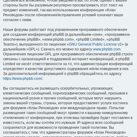
сделаем всё возможное, чтобы уведомить вас об этом, однако с вашей
стороны было бы разумным регулярно просматривать этот текст на
предмет изменений, так как использование конференции «Клан
Реноводов» после обновления/исправления условий означает ваше
согласие с ними.
Наши форумы работают под управлением программного обеспечения
для создания конференций phpBB (в дальнейшем «они», «программное
обеспечение phpBB», «www.phpbb.com», «phpBB Limited», «phpBB
Teams»), выпущенного по лицензии «
GNU General Public License v2
» (в
дальнейшем «GPL»). Скачать его можно по адресу
www.phpbb.com
.
Ограничения лицензии GPL для программного обеспечения phpBB строго
связаны с организацией и поддержкой интернет-конференций, и phpBB
Limited не несёт ответственности за то, что администрация конференций
определяет в качестве допустимого содержания и/или поведения в них.
За дополнительной информацией о phpBB обращайтесь по адресу
https://www.phpbb.com/
.
Вы соглашаетесь не размещать оскорбительных, угрожающих,
клеветнических сообщений, порнографических сообщений, призывов к
национальной розни и прочих сообщений, которые могут нарушить
законы вашей страны, страны, которая предоставляет услуги хостинга
для форумов «Клан Реноводов» или международное право. Попытки
размещения таких сообщений могут привести к вашему немедленному
отключению от конференции, при этом ваш провайдер будет поставлен в
известность, если мы сочтём это нужным. IP-адреса всех сообщений
сохраняются для возможности проведения такой политики. Вы
соглашаетесь с тем, что администраторы форумов «Клан Реноводов»