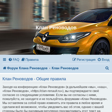
Клан Реноводов
FAQ
Правила
Регистрация
Вход
П
Форум Клана Реноводов
Клан Реноводов
о
Клан Реноводов - Общие правила
и
Заходя на конференцию «Клан Реноводов» (в дальнейшем «мы», «наш»,
с
«Клан Реноводов», «https://clan-renault.ru»), вы подтверждаете своё
согласие со следующими условиями. Если вы не согласны с ними,
к
пожалуйста, не заходите и не пользуйтесь форумами «Клан Реноводов».
Мы оставляем за собой право изменять эти правила в любое время и
сделаем всё возможное, чтобы уведомить вас об этом, однако с вашей
стороны было бы разумным регулярно просматривать этот текст на