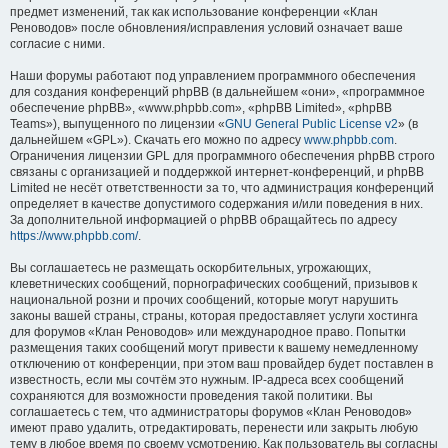
предмет изменений, так как использование конференции «Клан
Реноводов» после обновления/исправления условий означает ваше
согласие с ними.
Наши форумы работают под управлением программного обеспечения
для создания конференций phpBB (в дальнейшем «они», «программное
обеспечение phpBB», «www.phpbb.com», «phpBB Limited», «phpBB
Teams»), выпущенного по лицензии «
GNU General Public License v2
» (в
дальнейшем «GPL»). Скачать его можно по адресу
www.phpbb.com
.
Ограничения лицензии GPL для программного обеспечения phpBB строго
связаны с организацией и поддержкой интернет-конференций, и phpBB
Limited не несёт ответственности за то, что администрация конференций
определяет в качестве допустимого содержания и/или поведения в них.
За дополнительной информацией о phpBB обращайтесь по адресу
https://www.phpbb.com/
.
Вы соглашаетесь не размещать оскорбительных, угрожающих,
клеветнических сообщений, порнографических сообщений, призывов к
национальной розни и прочих сообщений, которые могут нарушить
законы вашей страны, страны, которая предоставляет услуги хостинга
для форумов «Клан Реноводов» или международное право. Попытки
размещения таких сообщений могут привести к вашему немедленному
отключению от конференции, при этом ваш провайдер будет поставлен в
известность, если мы сочтём это нужным. IP-адреса всех сообщений
сохраняются для возможности проведения такой политики. Вы
соглашаетесь с тем, что администраторы форумов «Клан Реноводов»
имеют право удалить, отредактировать, перенести или закрыть любую
тему в любое время по своему усмотрению. Как пользователь вы согласны