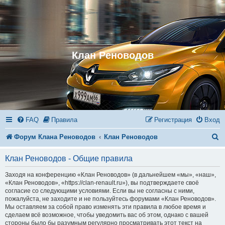
Клан Реноводов
FAQ
Правила
Регистрация
Вход
П
Форум Клана Реноводов
Клан Реноводов
о
Клан Реноводов - Общие правила
и
Заходя на конференцию «Клан Реноводов» (в дальнейшем «мы», «наш»,
с
«Клан Реноводов», «https://clan-renault.ru»), вы подтверждаете своё
согласие со следующими условиями. Если вы не согласны с ними,
к
пожалуйста, не заходите и не пользуйтесь форумами «Клан Реноводов».
Мы оставляем за собой право изменять эти правила в любое время и
сделаем всё возможное, чтобы уведомить вас об этом, однако с вашей
стороны было бы разумным регулярно просматривать этот текст на