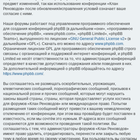
предмет изменений, так как использование конференции «Клан
Реноводов» после обновления/исправления условий означает ваше
согласие с ними.
Наши форумы работают под управлением программного обеспечения
для создания конференций phpBB (в дальнейшем «они», «программное
обеспечение phpBB», «www.phpbb.com», «phpBB Limited», «phpBB
Teams»), выпущенного по лицензии «
GNU General Public License v2
» (в
дальнейшем «GPL»). Скачать его можно по адресу
www.phpbb.com
.
Ограничения лицензии GPL для программного обеспечения phpBB строго
связаны с организацией и поддержкой интернет-конференций, и phpBB
Limited не несёт ответственности за то, что администрация конференций
определяет в качестве допустимого содержания и/или поведения в них.
За дополнительной информацией о phpBB обращайтесь по адресу
https://www.phpbb.com/
.
Вы соглашаетесь не размещать оскорбительных, угрожающих,
клеветнических сообщений, порнографических сообщений, призывов к
национальной розни и прочих сообщений, которые могут нарушить
законы вашей страны, страны, которая предоставляет услуги хостинга
для форумов «Клан Реноводов» или международное право. Попытки
размещения таких сообщений могут привести к вашему немедленному
отключению от конференции, при этом ваш провайдер будет поставлен в
известность, если мы сочтём это нужным. IP-адреса всех сообщений
сохраняются для возможности проведения такой политики. Вы
соглашаетесь с тем, что администраторы форумов «Клан Реноводов»
имеют право удалить, отредактировать, перенести или закрыть любую
тему в любое время по своему усмотрению. Как пользователь вы согласны