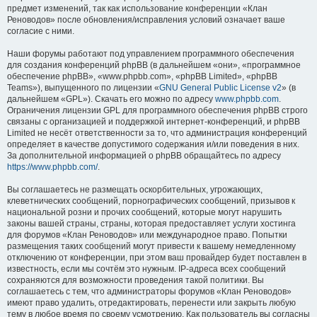
предмет изменений, так как использование конференции «Клан
Реноводов» после обновления/исправления условий означает ваше
согласие с ними.
Наши форумы работают под управлением программного обеспечения
для создания конференций phpBB (в дальнейшем «они», «программное
обеспечение phpBB», «www.phpbb.com», «phpBB Limited», «phpBB
Teams»), выпущенного по лицензии «
GNU General Public License v2
» (в
дальнейшем «GPL»). Скачать его можно по адресу
www.phpbb.com
.
Ограничения лицензии GPL для программного обеспечения phpBB строго
связаны с организацией и поддержкой интернет-конференций, и phpBB
Limited не несёт ответственности за то, что администрация конференций
определяет в качестве допустимого содержания и/или поведения в них.
За дополнительной информацией о phpBB обращайтесь по адресу
https://www.phpbb.com/
.
Вы соглашаетесь не размещать оскорбительных, угрожающих,
клеветнических сообщений, порнографических сообщений, призывов к
национальной розни и прочих сообщений, которые могут нарушить
законы вашей страны, страны, которая предоставляет услуги хостинга
для форумов «Клан Реноводов» или международное право. Попытки
размещения таких сообщений могут привести к вашему немедленному
отключению от конференции, при этом ваш провайдер будет поставлен в
известность, если мы сочтём это нужным. IP-адреса всех сообщений
сохраняются для возможности проведения такой политики. Вы
соглашаетесь с тем, что администраторы форумов «Клан Реноводов»
имеют право удалить, отредактировать, перенести или закрыть любую
тему в любое время по своему усмотрению. Как пользователь вы согласны