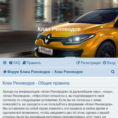
Клан Реноводов
FAQ
Правила
Регистрация
Вход
П
Форум Клана Реноводов
Клан Реноводов
о
Клан Реноводов - Общие правила
и
Заходя на конференцию «Клан Реноводов» (в дальнейшем «мы», «наш»,
с
«Клан Реноводов», «https://clan-renault.ru»), вы подтверждаете своё
согласие со следующими условиями. Если вы не согласны с ними,
к
пожалуйста, не заходите и не пользуйтесь форумами «Клан Реноводов».
Мы оставляем за собой право изменять эти правила в любое время и
сделаем всё возможное, чтобы уведомить вас об этом, однако с вашей
стороны было бы разумным регулярно просматривать этот текст на