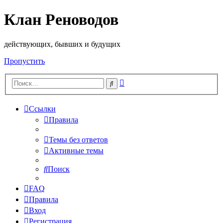
Клан Реноводов
действующих, бывших и будущих
Пропустить
Расширенный
Поиск
поиск
Ссылки
Правила
Темы без ответов
Активные темы
Поиск
FAQ
Правила
Вход
Регистрация