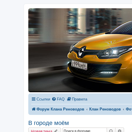
Ссылки
FAQ
Правила
Форум Клана Реноводов
Клан Реноводов
Фо
В городе моём
Поиск
Расш
Новая тема