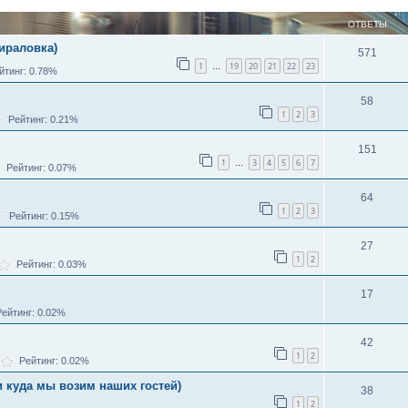
ОТВЕТЫ
ираловка)
571
1
19
20
21
22
23
…
тинг: 0.78%
58
1
2
3
Рейтинг: 0.21%
151
1
3
4
5
6
7
…
Рейтинг: 0.07%
64
1
2
3
Рейтинг: 0.15%
27
1
2
Рейтинг: 0.03%
17
ейтинг: 0.02%
42
1
2
Рейтинг: 0.02%
и куда мы возим наших гостей)
38
1
2