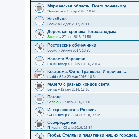
Мурманская область. Всего понемногу
Элланыч
»
19 апр 2016, 18:41
Нахабино
Борис
»
12 дек 2017, 21:41
Дорожная хроника Петрозаводска
Scenic
»
27 апр 2016, 21:58
Ростовские обочечники
Борис
»
09 июл 2017, 16:23
Новости Воронежа!.
Саня Помор
»
10 июн 2016, 20:04
Кострома. Фото. Гравюры. И прочая.....
maddog84
»
20 мар 2016, 10:34
МАКРО с разных концов света
Белка
»
12 сен 2016, 17:16
Погода
Scanio
»
22 апр 2016, 19:16
Интересности в России.
Саня Помор
»
22 мар 2016, 09:45
Северодвинск
Птицын
»
03 апр 2016, 23:34
Гербы, Стеллы и памятники наших городов.