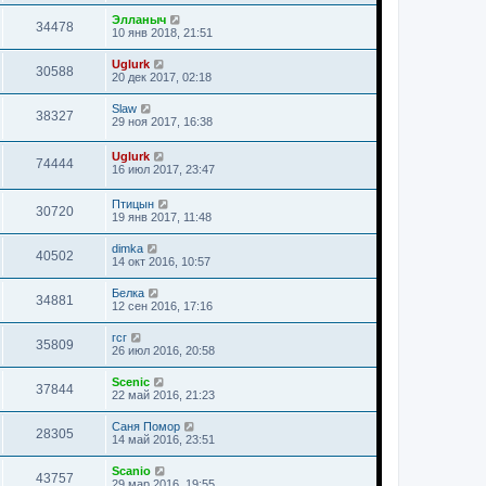
Элланыч
34478
10 янв 2018, 21:51
Uglurk
30588
20 дек 2017, 02:18
Slaw
38327
29 ноя 2017, 16:38
Uglurk
74444
16 июл 2017, 23:47
Птицын
30720
19 янв 2017, 11:48
dimka
40502
14 окт 2016, 10:57
Белка
34881
12 сен 2016, 17:16
гсг
35809
26 июл 2016, 20:58
Scenic
37844
22 май 2016, 21:23
Саня Помор
28305
14 май 2016, 23:51
Scanio
43757
29 мар 2016, 19:55