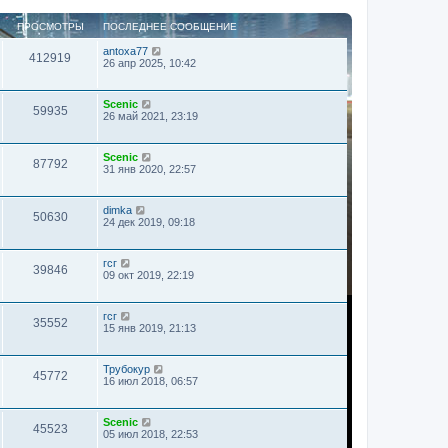
ПРОСМОТРЫ
ПОСЛЕДНЕЕ СООБЩЕНИЕ
antoxa77
412919
26 апр 2025, 10:42
Scenic
59935
26 май 2021, 23:19
Scenic
87792
31 янв 2020, 22:57
dimka
50630
24 дек 2019, 09:18
гсг
39846
09 окт 2019, 22:19
гсг
35552
15 янв 2019, 21:13
Трубокур
45772
16 июл 2018, 06:57
Scenic
45523
05 июл 2018, 22:53