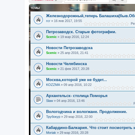
ТЕМЫ
Железнодорожный,теперь Балашиха(быв.Об
гсг
»
16 янв 2017, 19:55
Рей
Петрозаводск. Старые фотографии.
Scenic
»
19 мар 2016, 12:24
Новости Петрозаводска
Scenic
»
25 апр 2016, 21:41
Новости Челябинска
Scenic
»
21 фев 2017, 20:28
Москва,которой уже не будет...
KOZZMA
»
09 апр 2016, 10:22
Архангельск- столица Поморья
Slaw
»
04 апр 2016, 13:46
Р
Вологодчина и вологжане. Продолжение.
Трубокур
»
29 мар 2016, 22:00
Кабардино-Балкария. Что стоит посмотреть 
Moriak
»
29 мар 2016, 20:28