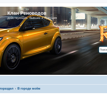
Клан Реноводов
действующих, бывших и будущих
тораздел
В городе моём
иренный поиск