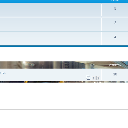
5
2
4
иренный поиск
ОТВЕТЫ
пы.
30
1
2