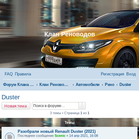
Клан Реноводов
FAQ
Правила
Регистрация
Вход
П
Форум Клана Реноводов
Клан Реноводов
Автомобили
Рено
Duster
о
Duster
и
Поиск
Расширенный поиск
Новая тема
с
3 темы • Страница
1
из
1
к
Темы
Разобрали новый Renault Duster (2021)
Последнее сообщение
Scenic
«
14 апр 2021, 16:08