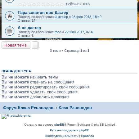
Рейтинг: 0.03%
Пара советов про Дастер
Последнее сообщение
инженер
«
28 фев 2018, 18:49
Ответы:
24
А не дастер
Последнее сообщение
фес
«
22 июн 2017, 07:46
Ответы:
6
Новая тема
3 темы • Страница
1
из
1
ПРАВА ДОСТУПА
Вы
не можете
начинать темы
Вы
не можете
отвечать на сообщения
Вы
не можете
редактировать свои сообщения
Вы
не можете
удалять свои сообщения
Вы
не можете
добавлять вложения
Форум Клана Реноводов
Клан Реноводов
Создано на основе
phpBB
® Forum Software © phpBB Limited
Русская поддержка phpBB
Конфиденциальность
|
Правила