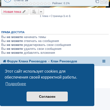
Ответы:
26
1
2
Рейтинг: 0.1%
Новая тема
1 тема • Страница
1
из
1
ПРАВА ДОСТУПА
Вы
не можете
начинать темы
Вы
не можете
отвечать на сообщения
Вы
не можете
редактировать свои сообщения
Вы
не можете
удалять свои сообщения
Вы
не можете
добавлять вложения
Форум Клана Реноводов
Клан Реноводов
Этот сайт использует cookies для
Создано на основе
phpBB
® Forum Software © phpBB Limited
обеспечения своей корректной работы.
Русская поддержка phpBB
Подробнее
Конфиденциальность
|
Правила
Согласен