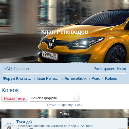
Клан Реноводов
FAQ
Правила
Регистрация
Вход
П
Форум Клана Реноводов
Клан Реноводов
Автомобили
Рено
Koleos
о
Koleos
и
Поиск
Расширенный поиск
Новая тема
с
1 тема • Страница
1
из
1
к
Темы
Таки да)
Последнее сообщение
инженер
«
02 апр 2022, 10:36