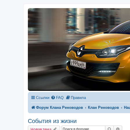
Ссылки
FAQ
Правила
Форум Клана Реноводов
Клан Реноводов
На
События из жизни
Поиск
Расш
Новая тема