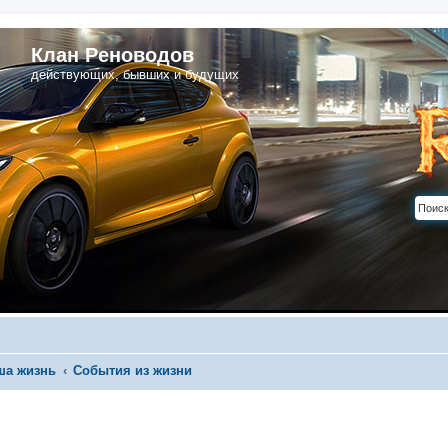
Клан Реноводов
действующих, бывших и будущих
ша жизнь
События из жизни
иренный поиск