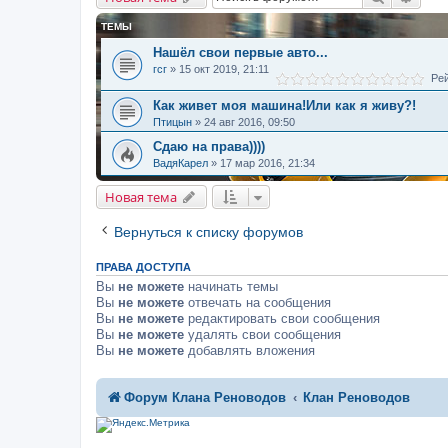
ТЕМЫ
Нашёл свои первые авто...
гсг
»
15 окт 2019, 21:11
Рей
Как живет моя машина!Или как я живу?!
Птицын
»
24 авг 2016, 09:50
Сдаю на права))))
ВадяКарел
»
17 мар 2016, 21:34
Новая тема
Вернуться к списку форумов
ПРАВА ДОСТУПА
Вы
не можете
начинать темы
Вы
не можете
отвечать на сообщения
Вы
не можете
редактировать свои сообщения
Вы
не можете
удалять свои сообщения
Вы
не можете
добавлять вложения
Форум Клана Реноводов
Клан Реноводов