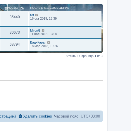
ПРОСМОТРЫ
ПОСЛЕДНЕЕ СООБЩЕНИЕ
гсг
35440
16 окт 2019, 13:39
MironG
30673
11 ноя 2018, 13:00
ВадяКарел
68794
18 мар 2018, 19:26
3 темы • Страница
1
из
1
страцией
Удалить cookies
Часовой пояс:
UTC+03:00