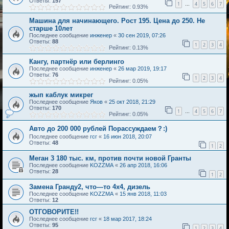
Ответы:
157
1
4
5
6
7
…
Рейтинг: 0.93%
Машина для начинающего. Рост 195. Цена до 250. Не
старше 10лет
Последнее сообщение
инженер
«
30 сен 2019, 07:26
Ответы:
88
1
2
3
4
Рейтинг: 0.13%
Кангу, партнёр или берлинго
Последнее сообщение
инженер
«
26 мар 2019, 19:17
Ответы:
76
1
2
3
4
Рейтинг: 0.05%
жып каблук микрег
Последнее сообщение
Яков
«
25 окт 2018, 21:29
Ответы:
170
1
4
5
6
7
…
Рейтинг: 0.05%
Авто до 200 000 рублей Порассуждаем？:)
Последнее сообщение
гсг
«
16 июн 2018, 20:07
Ответы:
48
1
2
Меган 3 180 тыс. км, против почти новой Гранты
Последнее сообщение
KOZZMA
«
26 апр 2018, 16:06
Ответы:
28
1
2
Замена Гранду2, что—то 4х4, дизель
Последнее сообщение
KOZZMA
«
15 янв 2018, 11:03
Ответы:
12
ОТГОВОРИТЕ!!
Последнее сообщение
гсг
«
18 мар 2017, 18:24
Ответы:
95
1
2
3
4