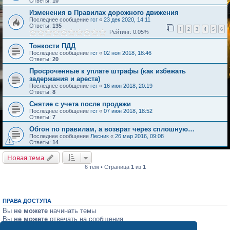
Ответы:
10
Изменения в Правилах дорожного движения
Последнее сообщение
гсг
«
23 дек 2020, 14:11
Ответы:
135
1
2
3
4
5
6
Рейтинг: 0.05%
Тонкости ПДД
Последнее сообщение
гсг
«
02 ноя 2018, 18:46
Ответы:
20
Просроченные к уплате штрафы (как избежать
задержания и ареста)
Последнее сообщение
гсг
«
16 июн 2018, 20:19
Ответы:
8
Снятие с учета после продажи
Последнее сообщение
гсг
«
07 июн 2018, 18:52
Ответы:
7
Обгон по правилам, а возврат через сплошную…
Последнее сообщение
Лесник
«
26 мар 2016, 09:08
Ответы:
14
Новая тема
6 тем • Страница
1
из
1
ПРАВА ДОСТУПА
Вы
не можете
начинать темы
Вы
не можете
отвечать на сообщения
Вы
не можете
редактировать свои сообщения