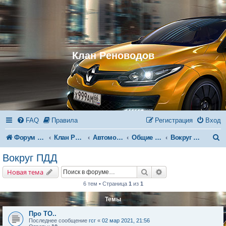
Клан Реноводов
FAQ
Правила
Регистрация
Вход
П
Форум Клана Реноводов
Клан Реноводов
Автомобили
Общие вопросы
Вокруг ПДД
о
Вокруг ПДД
и
Поиск
Расширенный поис
Новая тема
с
6 тем • Страница
1
из
1
к
Темы
Про ТО..
Последнее сообщение
гсг
«
02 мар 2021, 21:56