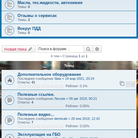
Масла, тех.жидкости, автохимия
Темы:
6
Отзывы о сервисах
Темы:
2
Вокруг ПДД
Темы:
6
Поиск
Расширенный поис
Новая тема
6 тем • Страница
1
из
1
Темы
Дополнительное оборудование
Последнее сообщение
Slaw
«
19 мар 2021, 20:24
Ответы:
41
1
2
Рейтинг: 0.1%
Полезные ссылки.
Последнее сообщение
Лесник
«
09 авг 2019, 00:21
Ответы:
4
Рейтинг: 0.05%
Полезные видео...
Последнее сообщение
demivale
«
26 янв 2019, 12:42
Ответы:
7
Рейтинг: 0.02%
Эксплуатация на ГБО