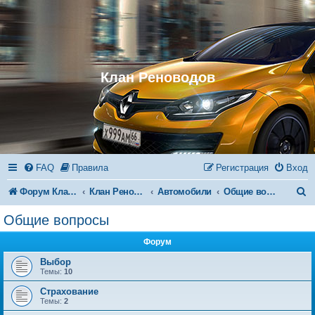
Клан Реноводов
FAQ
Правила
Регистрация
Вход
П
Форум Клана Реноводов
Клан Реноводов
Автомобили
Общие вопросы
о
Общие вопросы
и
Форум
с
Выбор
к
Темы:
10
Страхование
Темы:
2