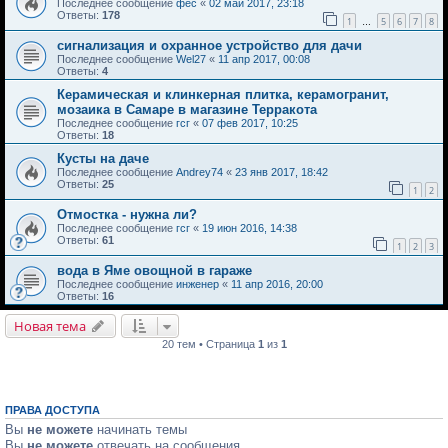
Последнее сообщение
фес
«
02 май 2017, 23:18
Ответы:
178
1
5
6
7
8
…
сигнализация и охранное устройство для дачи
Последнее сообщение
Wel27
«
11 апр 2017, 00:08
Ответы:
4
Керамическая и клинкерная плитка, керамогранит,
мозаика в Самаре в магазине Терракота
Последнее сообщение
гсг
«
07 фев 2017, 10:25
Ответы:
18
Кусты на даче
Последнее сообщение
Andrey74
«
23 янв 2017, 18:42
Ответы:
25
1
2
Отмостка - нужна ли?
Последнее сообщение
гсг
«
19 июн 2016, 14:38
Ответы:
61
1
2
3
вода в Яме овощной в гараже
Последнее сообщение
инженер
«
11 апр 2016, 20:00
Ответы:
16
Новая тема
20 тем • Страница
1
из
1
ПРАВА ДОСТУПА
Вы
не можете
начинать темы
Вы
не можете
отвечать на сообщения