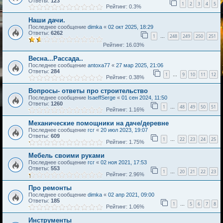
Ответы:
123
1
2
3
4
5
Рейтинг: 0.3%
Наши дачи.
Последнее сообщение
dimka
«
02 окт 2025, 18:29
Ответы:
6262
1
248
249
250
251
…
Рейтинг: 16.03%
Весна...Рассада..
Последнее сообщение
antoxa77
«
27 мар 2025, 21:06
Ответы:
284
1
9
10
11
12
…
Рейтинг: 0.38%
Вопросы- ответы про строительство
Последнее сообщение
IsaeffSerge
«
01 сен 2024, 11:50
Ответы:
1260
1
48
49
50
51
…
Рейтинг: 1.16%
Механические помощники на даче/деревне
Последнее сообщение
гсг
«
20 июл 2023, 19:07
Ответы:
609
1
22
23
24
25
…
Рейтинг: 1.75%
Мебель своими руками
Последнее сообщение
гсг
«
02 ноя 2021, 17:53
Ответы:
553
1
20
21
22
23
…
Рейтинг: 2.96%
Про ремонты
Последнее сообщение
dimka
«
02 апр 2021, 09:00
Ответы:
185
1
5
6
7
8
…
Рейтинг: 1.06%
Инструменты