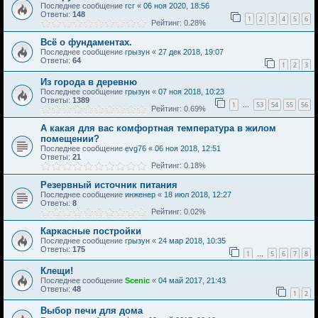
Последнее сообщение
гсг
«
06 ноя 2020, 18:56
Ответы:
148
1
2
3
4
5
6
Рейтинг: 0.28%
Всё о фундаментах.
Последнее сообщение
грызун
«
27 дек 2018, 19:07
Ответы:
64
1
2
3
Из города в деревню
Последнее сообщение
грызун
«
07 ноя 2018, 10:23
Ответы:
1389
1
53
54
55
56
…
Рейтинг: 0.69%
А какая для вас комфортная температура в жилом
помещении?
Последнее сообщение
evg76
«
06 ноя 2018, 12:51
Ответы:
21
Рейтинг: 0.18%
Резервный источник питания
Последнее сообщение
инженер
«
18 июл 2018, 12:27
Ответы:
8
Рейтинг: 0.02%
Каркасные постройки
Последнее сообщение
грызун
«
24 мар 2018, 10:35
Ответы:
175
1
5
6
7
8
…
Клещи!
Последнее сообщение
Scenic
«
04 май 2017, 21:43
Ответы:
48
1
2
Выбор печи для дома