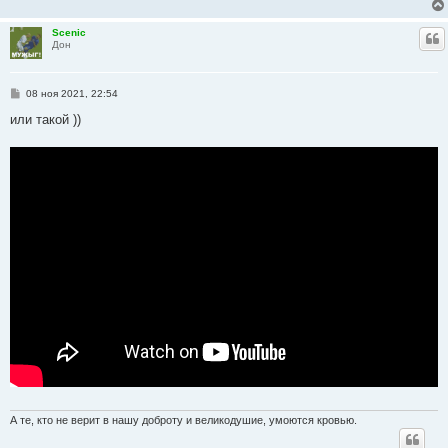
Scenic
Ц
Дон
С
08 ноя 2021, 22:54
о
о
или такой ))
б
щ
е
н
и
е
А те, кто не верит в нашу доброту и великодушие, умоются кровью.