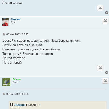
Лютая штука
Лыжник
Ц
Дон
С
08 ноя 2021, 23:15
о
о
Весной с дедом нэш делалали. Пока береза мягкая.
б
Потом за лето он высыхал.
щ
е
Ставишь топор на чурку. Нэшем бъешь.
н
Топор целый. Чурбак разлетается.
и
е
На год хаатало.
Потом новый
Scenic
Ц
Дон
С
09 ноя 2021, 00:28
о
о
б
Лыжник
писал(а):
↑
щ
е