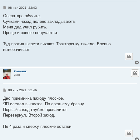
С
08 ноя 2021, 22:43
о
о
Оператора обучите.
б
Сучками назад полено закладываютъ.
щ
е
Меня дед учил рубить.
н
Проще и ровнее получается.
и
е
Туд против шерсти пихают. Тракторенку тяжело. Бревно
выворачивает
Лыжник
Ц
Дон
С
08 ноя 2021, 22:46
о
о
Дно приемника паходу плоское.
б
ЯП слелал выгнутое. По среднему бревну.
щ
е
Первый заход глубже провалится.
н
Перевернул. Второй заход.
и
е
Не 4 раза и сверху плоские остатки