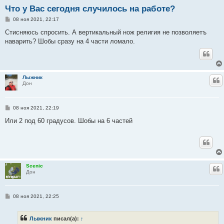
Что у Вас сегодня случилось на работе?
С
08 ноя 2021, 22:17
о
о
Стисняюсь спросить. А вертикальный нож религия не позволяетъ
б
наварить? Шобы сразу на 4 части ломало.
щ
е
н
и
е
Лыжник
Ц
Дон
С
08 ноя 2021, 22:19
о
о
Или 2 под 60 градусов. Шобы на 6 частей
б
щ
е
н
и
е
Scenic
Ц
Дон
С
08 ноя 2021, 22:25
о
о
б
Лыжник
писал(а):
↑
щ