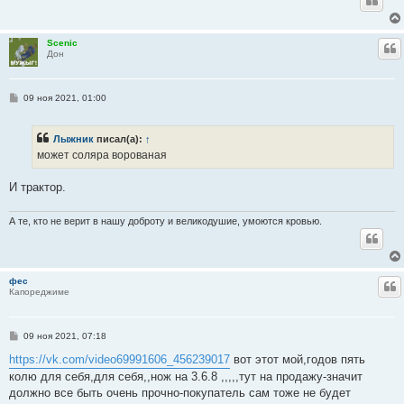
Scenic
Ц
Дон
С
09 ноя 2021, 01:00
о
о
б
Лыжник
писал(а):
↑
щ
е
может соляра ворованая
н
и
е
И трактор.
А те, кто не верит в нашу доброту и великодушие, умоются кровью.
фес
Ц
Капореджиме
С
09 ноя 2021, 07:18
о
о
https://vk.com/video69991606_456239017
вот этот мой,годов пять
б
колю для себя,для себя,,нож на 3.6.8 ,,,,,тут на продажу-значит
щ
е
должно все быть очень прочно-покупатель сам тоже не будет
н