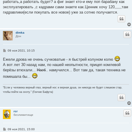
работать,а работать будет? а фиг знает кто-и ему поп барабану как
и
е
эксплуатировать ,с кадрами сами знаете как.Ценник хочу 120,,,,,,там
гидравлики(если покупать все новое) уже за сотню получается.
dimka
Ц
Дон
С
09 ноя 2021, 10:15
о
о
Ежели дрова не очень сучковатые - я быстрей колуном колю
б
А вот лет 30 назад нам, по нашей неопытности, прицеп комлевой
щ
е
берёзы втюхали...
Наеб
.. намучился... Вот там да, такая техника не
н
и
помешала бы...
е
"Если у человека верный глаз, верный нос и верная душа, он никогда не будет слишком стар,
чтобы пойти на охоту." (Гончие Бафута)
гсг
Ц
безлимитище
С
09 ноя 2021, 15:00