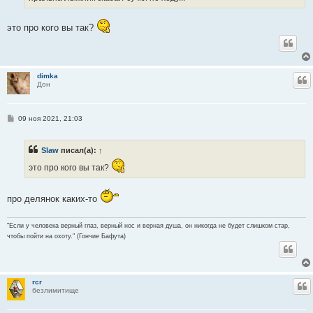
н
и
е
это про кого вы так?
dimka
Ц
Дон
С
09 ноя 2021, 21:03
о
о
б
Slaw
писал(а):
↑
щ
е
это про кого вы так?
н
и
е
про делянок каких-то
"Если у человека верный глаз, верный нос и верная душа, он никогда не будет слишком стар,
чтобы пойти на охоту." (Гончие Бафута)
гсг
Ц
безлимитище