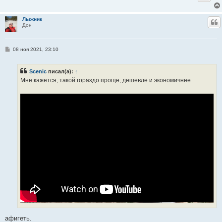
Лыжник
Ц
Дон
С
08 ноя 2021, 23:10
о
о
б
Scenic
писал(а):
↑
щ
е
Мне кажется, такой гораздо проще, дешевле и экономичнее
н
и
е
афигеть.