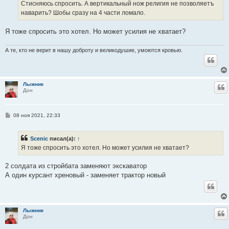
е
Стисняюсь спросить. А вертикальный нож религия не позволяетъ
н
наварить? Шобы сразу на 4 части ломало.
и
е
Я тоже спросить это хотел. Но может усилия не хватает?
А те, кто не верит в нашу доброту и великодушие, умоются кровью.
Лыжник
Ц
Дон
С
08 ноя 2021, 22:33
о
о
б
Scenic
писал(а):
↑
щ
е
Я тоже спросить это хотел. Но может усилия не хватает?
н
и
е
2 солдата из стройбата заменяют экскаватор
А один курсант хреновый - заменяет трактор новый
Лыжник
Ц
Дон