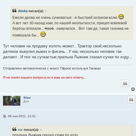
о
о
б
dimka
писал(а):
↑
щ
е
Ежели дрова не очень сучковатые - я быстрей колуном колю
н
и
А вот лет 30 назад нам, по нашей неопытности, прицеп комлевой
е
берёзы втюхали...
Наеб
.. намучился... Вот там да, такая техника не
помешала бы...
Тут человек на продажу колоть может...Трактор свой,несколько
делянок выкупил,вывез и фигачь...У нас несколько человек так
делают...И пох на сучкастые,пральна Лыжник сказал-сучки по ходу...
Отправлено автоматически с моего Tilipone используя Taraкаn
Я не понял вашего вопроса,но я вам на него отвечу....
Slaw
Ц
Дон
С
09 ноя 2021, 21:01
о
о
б
гсг
писал(а):
↑
щ
е
пральна Лыжник сказал-сучки по ходу...