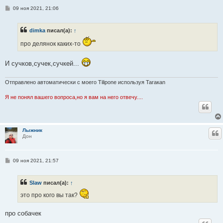
С
09 ноя 2021, 21:06
о
о
б
dimka
писал(а):
↑
щ
е
про делянок каких-то
н
и
е
И сучков,сучек,сучкей...
Отправлено автоматически с моего Tilipone используя Taraкаn
Я не понял вашего вопроса,но я вам на него отвечу....
Лыжник
Ц
Дон
С
09 ноя 2021, 21:57
о
о
б
Slaw
писал(а):
↑
щ
е
это про кого вы так?
н
и
е
про собачек