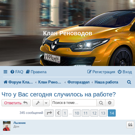
Клан Реноводов
FAQ
Правила
Регистрация
Вход
П
Форум Клана Реноводов
Клан Реноводов
Фотораздел
Наша работа
о
Что у Вас сегодня случилось на работе?
и
Поиск
Расширенн
Ответить
с
Страница
14
из
14
1
10
11
12
13
14
Пред.
345 сообщений
…
к
Лыжник
Ц
Дон