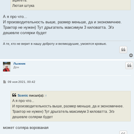
афигеть.
н
Лютая штука
и
е
А я про что...
И производительность выше, размер меньше, да и экономичнее.
Трактор не нужен) Тут дрыгатель максимум 3 киловатта. Э/э
дешевле солярки будет
А те, кто не верит в нашу доброту и великодушие, умоются кровью.
Лыжник
Ц
Дон
С
09 ноя 2021, 00:42
о
о
б
Scenic
писал(а):
↑
щ
е
А я про что...
н
И производительность выше, размер меньше, да и экономичнее.
и
е
Трактор не нужен) Тут дрыгатель максимум 3 киловатта. Э/э
дешевле солярки будет
может соляра ворованая