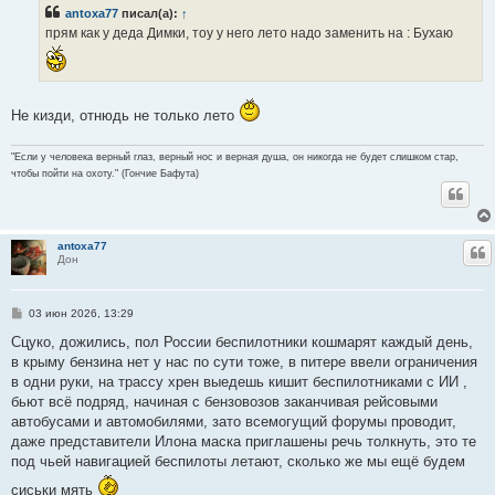
б
antoxa77
писал(а):
↑
щ
е
прям как у деда Димки, тоу у него лето надо заменить на : Бухаю
н
и
е
Не кизди, отнюдь не только лето
"Если у человека верный глаз, верный нос и верная душа, он никогда не будет слишком стар,
чтобы пойти на охоту." (Гончие Бафута)
antoxa77
Ц
Дон
С
03 июн 2026, 13:29
о
о
Сцуко, дожились, пол России беспилотники кошмарят каждый день,
б
в крыму бензина нет у нас по сути тоже, в питере ввели ограничения
щ
е
в одни руки, на трассу хрен выедешь кишит беспилотниками с ИИ ,
н
бьют всё подряд, начиная с бензовозов заканчивая рейсовыми
и
е
автобусами и автомобилями, зато всемогущий форумы проводит,
даже представители Илона маска приглашены речь толкнуть, это те
под чьей навигацией беспилоты летают, сколько же мы ещё будем
сиськи мять