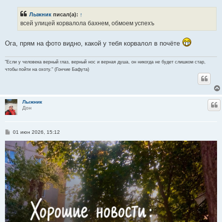
о
б
Лыжник
писал(а):
↑
щ
е
всей улицей корвалола бахнем, обмоем успехъ
н
и
е
Ога, прям на фото видно, какой у тебя корвалол в почёте
"Если у человека верный глаз, верный нос и верная душа, он никогда не будет слишком стар,
чтобы пойти на охоту." (Гончие Бафута)
Лыжник
Ц
Дон
С
01 июн 2026, 15:12
о
о
б
щ
е
н
и
е