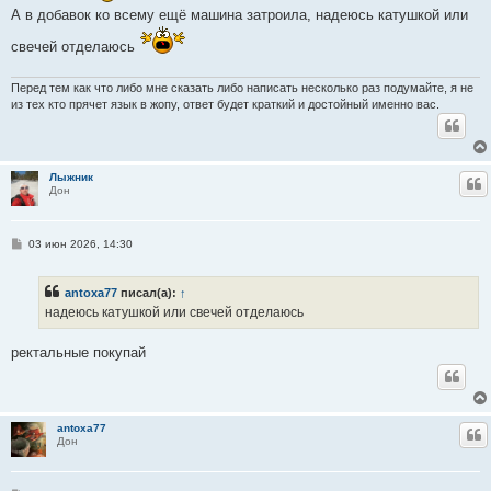
А в добавок ко всему ещё машина затроила, надеюсь катушкой или
свечей отделаюсь
Перед тем как что либо мне сказать либо написать несколько раз подумайте, я не
из тех кто прячет язык в жопу, ответ будет краткий и достойный именно вас.
Лыжник
Ц
Дон
С
03 июн 2026, 14:30
о
о
б
antoxa77
писал(а):
↑
щ
е
надеюсь катушкой или свечей отделаюсь
н
и
е
ректальные покупай
antoxa77
Ц
Дон