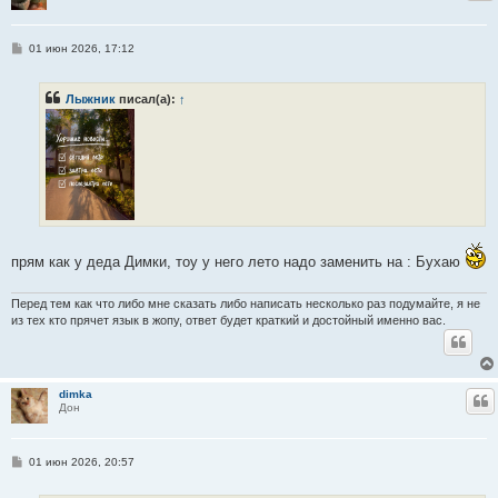
С
01 июн 2026, 17:12
о
о
б
Лыжник
писал(а):
↑
щ
е
н
и
е
прям как у деда Димки, тоу у него лето надо заменить на : Бухаю
Перед тем как что либо мне сказать либо написать несколько раз подумайте, я не
из тех кто прячет язык в жопу, ответ будет краткий и достойный именно вас.
dimka
Ц
Дон
С
01 июн 2026, 20:57
о
о