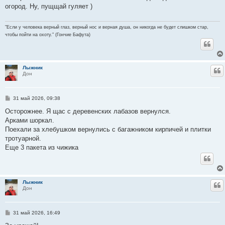
б
огород. Ну, пущщай гуляет )
щ
е
н
и
"Если у человека верный глаз, верный нос и верная душа, он никогда не будет слишком стар,
е
чтобы пойти на охоту." (Гончие Бафута)
Лыжник
Ц
Дон
С
31 май 2026, 09:38
о
о
Осторожнее. Я щас с деревенских лабазов вернулся.
б
Арками шоркал.
щ
е
Поехали за хлебушком вернулись с багажником кирпичей и плитки
н
тротуарной.
и
е
Еще 3 пакета из чижика
Лыжник
Ц
Дон
С
31 май 2026, 16:49
о
о