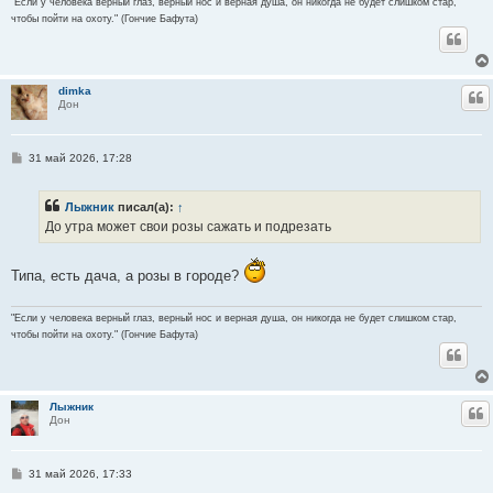
"Если у человека верный глаз, верный нос и верная душа, он никогда не будет слишком стар,
чтобы пойти на охоту." (Гончие Бафута)
dimka
Ц
Дон
С
31 май 2026, 17:28
о
о
б
Лыжник
писал(а):
↑
щ
е
До утра может свои розы сажать и подрезать
н
и
е
Типа, есть дача, а розы в городе?
"Если у человека верный глаз, верный нос и верная душа, он никогда не будет слишком стар,
чтобы пойти на охоту." (Гончие Бафута)
Лыжник
Ц
Дон
С
31 май 2026, 17:33
о