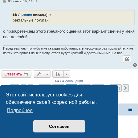
С
03 июн 2026, 14:51
о
о
б
Лыжник
писал(а):
↑
щ
е
ректальные покупай
н
и
е
с приобретением этого гребаного сценика этот вариант свечей у меня
всегда собой
Перед тем как что либо мне сказать либо написать несколько раз подумайте, я не
из тех кто прячет язык в жопу, ответ будет краткий и достойный именно вас.
Ответить
64334 сообщения
Страница
2549
из
2574
1
2547
2548
2549
2550
2551
2574
Пред.
След
…
…
Этот сайт использует cookies для
обеспечения своей корректной работы.
Форум Клана Реноводов
Клан Реноводов
Подробнее
Согласен
Создано на основе
phpBB
® Forum Software © phpBB Limited
Русская поддержка phpBB
Конфиденциальность
|
Правила