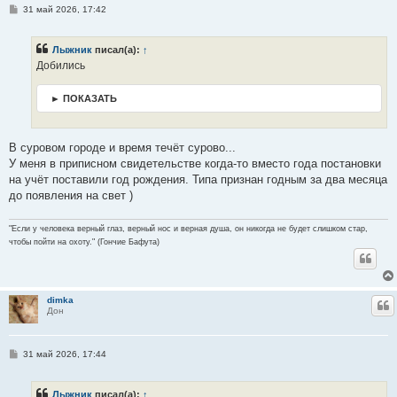
С
31 май 2026, 17:42
о
о
б
Лыжник
писал(а):
↑
щ
е
Добились
н
и
е
► ПОКАЗАТЬ
В суровом городе и время течёт сурово...
У меня в приписном свидетельстве когда-то вместо года постановки
на учёт поставили год рождения. Типа признан годным за два месяца
до появления на свет )
"Если у человека верный глаз, верный нос и верная душа, он никогда не будет слишком стар,
чтобы пойти на охоту." (Гончие Бафута)
dimka
Ц
Дон
С
31 май 2026, 17:44
о
о
б
Лыжник
писал(а):
↑
щ