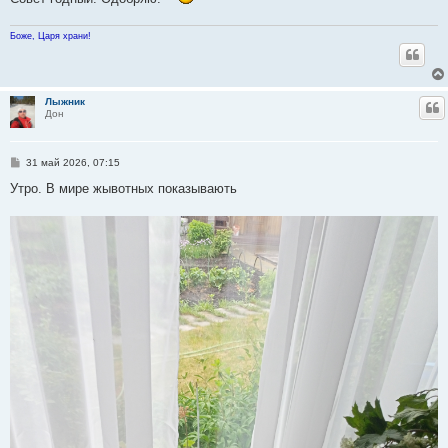
Боже, Царя храни!
Лыжник
Ц
Дон
С
31 май 2026, 07:15
о
о
Утро. В мире жывотных показывають
б
щ
е
н
и
е