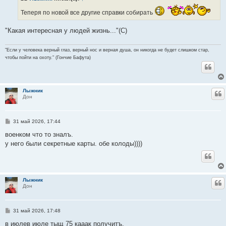
е
н
Теперя по новой все другие справки собирать
и
е
"Какая интересная у людей жизнь..."(С)
"Если у человека верный глаз, верный нос и верная душа, он никогда не будет слишком стар,
чтобы пойти на охоту." (Гончие Бафута)
Лыжник
Ц
Дон
С
31 май 2026, 17:44
о
о
военком что то зналъ.
б
у него были секретные карты. обе колоды))))
щ
е
н
и
е
Лыжник
Ц
Дон
С
31 май 2026, 17:48
о
о
в июлев июле тыщ 75 кааак получитъ.