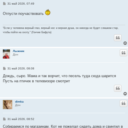
С
31 май 2026, 07:49
о
о
Отпусти поучаствовать
б
щ
е
н
и
"Если у человека верный глаз, верный нос и верная душа, он никогда не будет слишком стар,
е
чтобы пойти на охоту." (Гончие Бафута)
Лыжник
Ц
Дон
С
31 май 2026, 08:08
о
о
Дождь, сыро. Мама и так ворчит, что песель туда сюда шарится
б
Пусть на птичек в телевизоре смотрит
щ
е
н
и
е
dimka
Ц
Дон
С
31 май 2026, 08:52
о
о
Собираемся по магазинам. Кот не пожелал сидеть дома и свинтил в