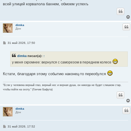
б
всей улицей корвалола бахнем, обмоем успехъ
щ
е
н
и
е
dimka
Ц
Дон
С
31 май 2026, 17:50
о
о
б
dimka
писал(а):
↑
щ
е
у меня скромнее: вернулся с саморезом в переднем колесе
н
и
е
Кстати, благодаря этому событию наконец-то переобулся
"Если у человека верный глаз, верный нос и верная душа, он никогда не будет слишком стар,
чтобы пойти на охоту." (Гончие Бафута)
dimka
Ц
Дон
С
31 май 2026, 17:52
о