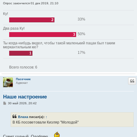
Опрос закончился 01 дек 2019, 21:10
Ку!
33%
2
Два раза Ку!
50%
3
Ты когда-нибудь видел, чтобы такой маленький пацак был таким
меркантильным кю?
17%
1
Всего голосов:
6
Пасечник
Ц
Адвокат
Наше настроение
С
30 май 2026, 20:42
о
о
б
Влаха
писал(а):
↑
щ
е
В КБ посоветовали Кизляр "Молодой"
н
и
е
Совет годный. Одобряю.