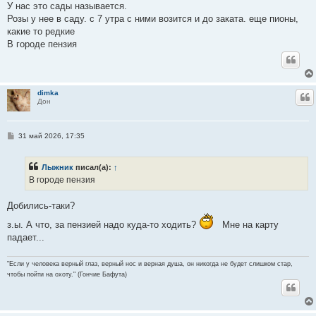
о
У нас это сады называется.
б
Розы у нее в саду. с 7 утра с ними возится и до заката. еще пионы,
щ
е
какие то редкие
н
В городе пензия
и
е
dimka
Ц
Дон
С
31 май 2026, 17:35
о
о
б
Лыжник
писал(а):
↑
щ
е
В городе пензия
н
и
е
Добились-таки?
з.ы. А что, за пензией надо куда-то ходить?
Мне на карту
падает...
"Если у человека верный глаз, верный нос и верная душа, он никогда не будет слишком стар,
чтобы пойти на охоту." (Гончие Бафута)