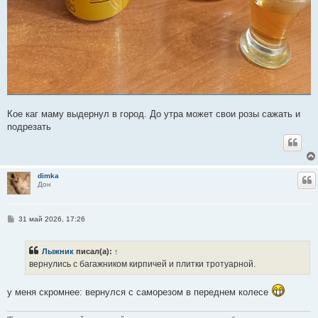
Кое каг маму выдернул в город. До утра может свои розы сажать и
подрезать
dimka
Ц
Дон
С
31 май 2026, 17:26
о
о
б
Лыжник
писал(а):
↑
щ
е
вернулись с багажником кирпичей и плитки тротуарной.
н
и
е
у меня скромнее: вернулся с саморезом в переднем колесе